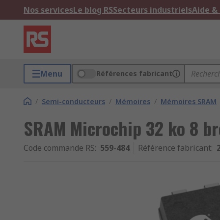
Nos services
Le blog RS
Secteurs industriels
Aide &
Menu
Références fabricant
/
Semi-conducteurs
/
Mémoires
/
Mémoires SRAM
SRAM Microchip 32 ko 8 br
Code commande RS
:
559-484
Référence fabricant
: