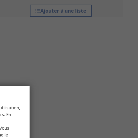
Ajouter à une liste
tilisation,
rs. En
 Vous
e le