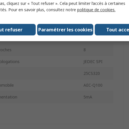
imentation minimum
1.7V
s, cliquez sur « Tout refuser ». Cela peut limiter l’accès à certaines
ités. Pour en savoir plus, consultez notre
politique de cookies.
imentation maximum
5.5V
 minimum de fonctionnement
-40°C
ut refuser
Paramétrer les cookies
Tout acc
d'utilisation maximum
150°C
roches
8
logations
JEDEC SPI
25CS320
omobile
AEC-Q100
mentation
5mA