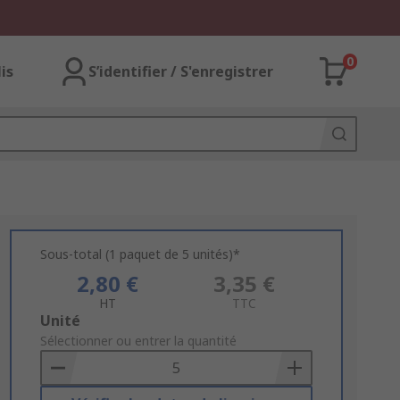
0
lis
S’identifier / S'enregistrer
Sous-total (1 paquet de 5 unités)*
2,80 €
3,35 €
HT
TTC
Add
Unité
to
Sélectionner ou entrer la quantité
Basket