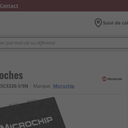
 Contact
Suivi de co
oches
25CS320-I/SN
Marque
:
Microchip