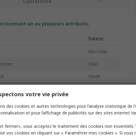
Conformité
ectionnant un ou plusieurs attributs.
Valeur
Microchip
mémoire
32ko
it
SRAM
ots
4096
pectons votre vie privée
ts par mot
8
ns des cookies et autres technologies pour l'analyse statistique de l'u
onnalisation et pour l’affichage de publicités sur des sites internet tie
s aléatoire maximum
20ns
et fermer», vous acceptez le traitement des cookies non essentiels.
horloge maximum
20MHz
sir vos cookies en cliquant sur « Paramétrer mes cookies ». Si vous n