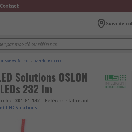
 Contact
Suivi de co
airages à LED
/
Modules LED
 LED Solutions OSLON
 LEDs 232 lm
trelec
:
301-81-132
Référence fabricant
:
ent LED Solutions