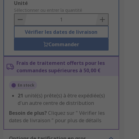
Add
Unité
to
Sélectionner ou entrer la quantité
Basket
Vérifier les dates de livraison
Commander
Frais de traitement offerts pour les
commandes supérieures à 50,00 €
En stock
21
unité(s) prête(s) à être expédiée(s)
d'un autre centre de distribution
Besoin de plus?
Cliquez sur " Vérifier les
dates de livraison " pour plus de détails
Options de tarification en gros