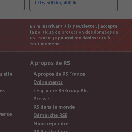
LEDs 500 lm, 4000k
En m'inscrivant à la newsletter, j'accepte
la
politique de protection des données
de
RS France. Je pourrai me désinscrire à
tout moment.
A propos de RS
u site
A propos de RS France
Evénements
es
Le groupe RS Group Plc
Presse
RS dans le monde
vente
Démarche RSE
Nous rejoindre
RS Particuliers