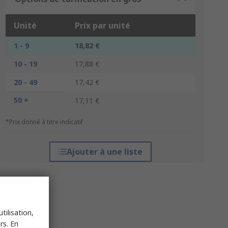
Unité
Prix par unité
1 - 9
18,82 €
10 - 19
17,88 €
20 - 49
17,42 €
50 +
17,11 €
*Prix donné à titre indicatif
Ajouter à une liste
tilisation,
rs. En