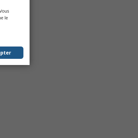
 Vous
e le
epter