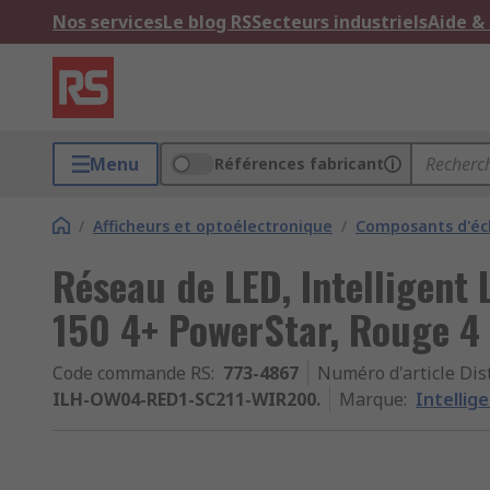
Nos services
Le blog RS
Secteurs industriels
Aide &
Menu
Références fabricant
/
Afficheurs et optoélectronique
/
Composants d'écl
Réseau de LED, Intelligent
150 4+ PowerStar, Rouge 4
Code commande RS
:
773-4867
Numéro d'article Dis
ILH-OW04-RED1-SC211-WIR200.
Marque
:
Intellig