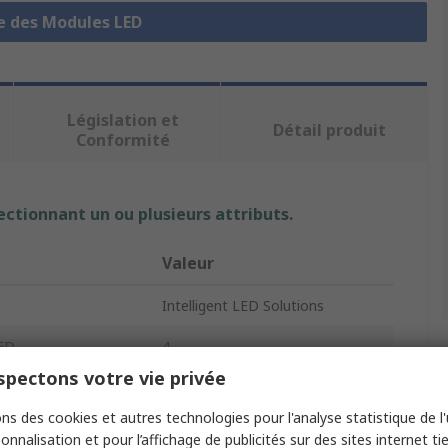
le des Modules LED
Législation et
Détail produit
Conformité
ectionnant un ou plusieurs attributs.
Valeur
Intelligent LED Solutions
ED
4
pectons votre vie privée
it
Réseau de LED
ns des cookies et autres technologies pour l'analyse statistique de l'u
ED
Rouge
onnalisation et pour l’affichage de publicités sur des sites internet tie