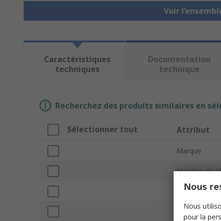
Voir l’ensemb
Caractéristiques
Documentation
techniques
technique
Recherchez des produits similaires en sél
Sélectionner tout
Attribut
Marque
Nombre de L
Nous res
Type de produ
Nous utiliso
Couleur de L
pour la pers