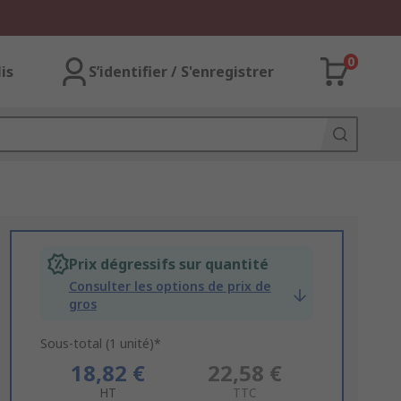
0
lis
S’identifier / S'enregistrer
Prix dégressifs sur quantité
Consulter les options de prix de
gros
Sous-total (1 unité)*
18,82 €
22,58 €
HT
TTC