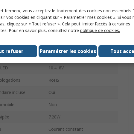
1000mA
et fermer», vous acceptez le traitement des cookies non essentiels.
sir vos cookies en cliquant sur « Paramétrer mes cookies ». Si vous n
 typique
232lm
s, cliquez sur « Tout refuser ». Cela peut limiter l’accès à certaines
ités. Pour en savoir plus, consultez notre
politique de cookies.
rieur
20mm
Soudure
ut refuser
Paramétrer les cookies
Tout acc
oré
Oui
 LED
10.4, 8V
logations
RoHS
daire incluse
Oui
omobile
Non
sipée
7.28W
e
Courant constant