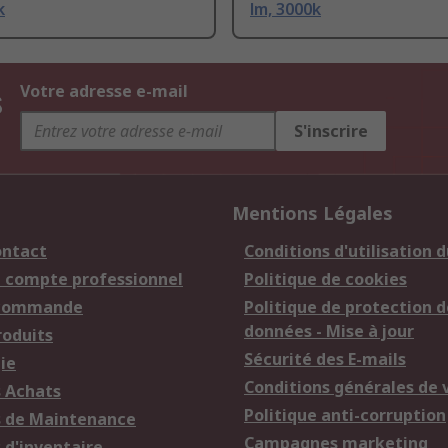
k
lm, 3000k
s
Votre adresse e-mail
S'inscrire
Mentions Légales
ontact
Conditions d'utilisation d
n compte professionnel
Politique de cookies
 commande
Politique de protection d
données - Mise à jour
roduits
Sécurité des E-mails
ie
Conditions générales de 
s Achats
Politique anti-corruption
s de Maintenance
Campagnes marketing
 d'inventaire