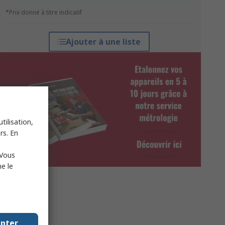
*Prix donné à titre indicatif
Ajouter à une liste
tilisation,
rs. En
 Vous
e le
epter