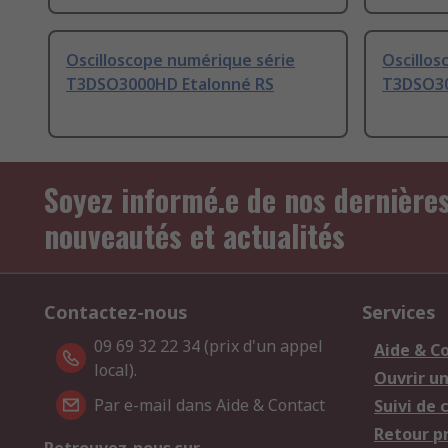
Oscilloscope numérique série
Oscillos
T3DSO3000HD Etalonné RS
T3DSO30
Soyez informé.e de nos dernière
nouveautés et actualités
Contactez-nous
Services
09 69 32 22 34 (prix d'un appel
Aide & C
local).
Ouvrir u
Par e-mail dans Aide & Contact
Suivi de
Retour p