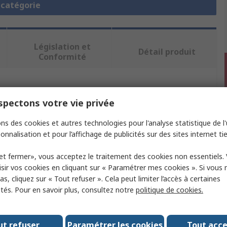
a catégorie
Législation et
Détail produit
Conformité
ectionnant un ou plusieurs attributs.
pectons votre vie privée
t
Valeur
ns des cookies et autres technologies pour l'analyse statistique de l'u
onnalisation et pour l’affichage de publicités sur des sites internet tie
Teledyne LeCroy
et fermer», vous acceptez le traitement des cookies non essentiels.
module
Analyse
sir vos cookies en cliquant sur « Paramétrer mes cookies ». Si vous n
s, cliquez sur « Tout refuser ». Cela peut limiter l’accès à certaines
roduit
Module oscilloscope
ités. Pour en savoir plus, consultez notre
politique de cookies.
utilisé avec
T3DSO3000HD
e modèle
T3DSO-FGMOD
ut refuser
Paramétrer les cookies
Tout acc