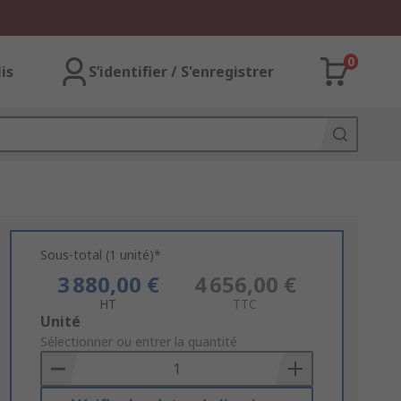
0
lis
S’identifier / S'enregistrer
Sous-total (1 unité)*
3 880,00 €
4 656,00 €
HT
TTC
Add
Unité
to
Sélectionner ou entrer la quantité
Basket