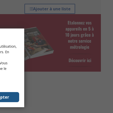
Ajouter à une liste
tilisation,
rs. En
 Vous
e le
epter