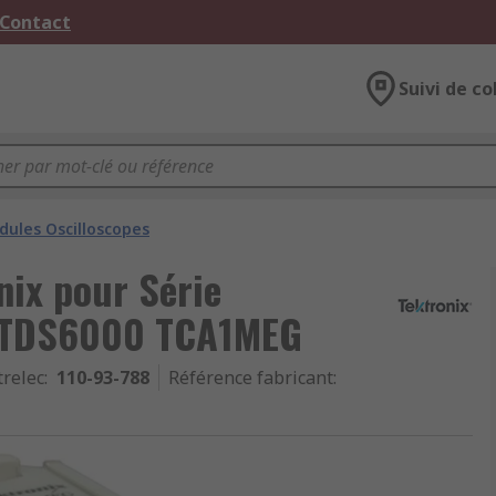
 Contact
Suivi de co
ules Oscilloscopes
nix pour Série
 TDS6000 TCA1MEG
trelec
:
110-93-788
Référence fabricant
: