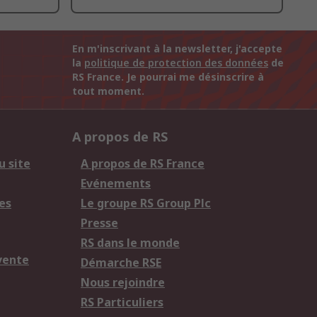
En m'inscrivant à la newsletter, j'accepte
la
politique de protection des données
de
RS France. Je pourrai me désinscrire à
tout moment.
A propos de RS
u site
A propos de RS France
Evénements
es
Le groupe RS Group Plc
Presse
RS dans le monde
vente
Démarche RSE
Nous rejoindre
RS Particuliers