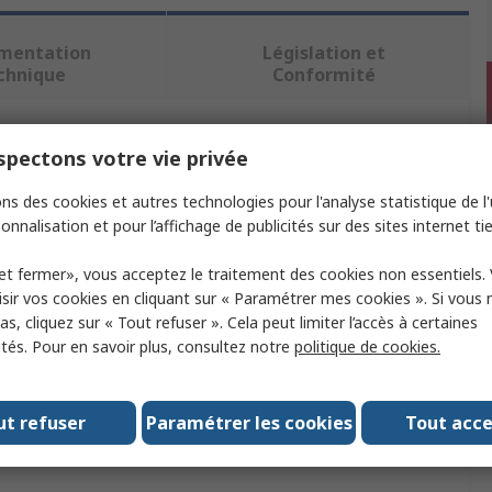
mentation
Législation et
chnique
Conformité
ectionnant un ou plusieurs attributs.
pectons votre vie privée
ns des cookies et autres technologies pour l'analyse statistique de l'u
Valeur
onnalisation et pour l’affichage de publicités sur des sites internet tie
Tektronix
et fermer», vous acceptez le traitement des cookies non essentiels.
sir vos cookies en cliquant sur « Paramétrer mes cookies ». Si vous n
Module oscilloscope
s, cliquez sur « Tout refuser ». Cela peut limiter l’accès à certaines
ités. Pour en savoir plus, consultez notre
politique de cookies.
avec
Série TDS/CSA7000B DPO, série TDS6000
le
TCA1MEG
ut refuser
Paramétrer les cookies
Tout acc