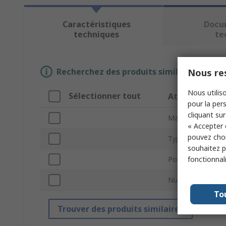
Caractéristiques
Docu
techniques
te
Recherchez des produits similaires en sél
Nous res
Nous utiliso
Sélectionner tout
Attribut
pour la pers
cliquant sur
Marque
« Accepter 
pouvez choi
Type de produit
souhaitez pa
fonctionnal
Pour être utilisé 
Numéro de modè
To
Trouver des produits similaires