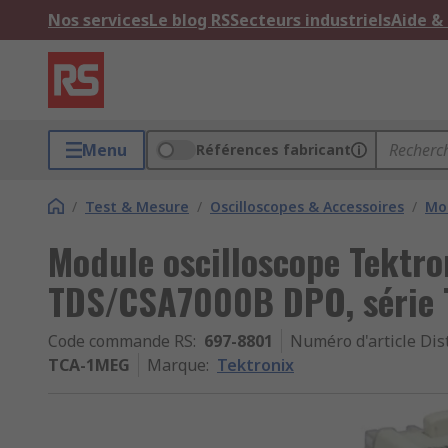
Nos services
Le blog RS
Secteurs industriels
Aide &
Menu
Références fabricant
/
Test & Mesure
/
Oscilloscopes & Accessoires
/
Mod
Module oscilloscope Tektro
TDS/CSA7000B DPO, série
Code commande RS
:
697-8801
Numéro d'article Dis
TCA-1MEG
Marque
:
Tektronix