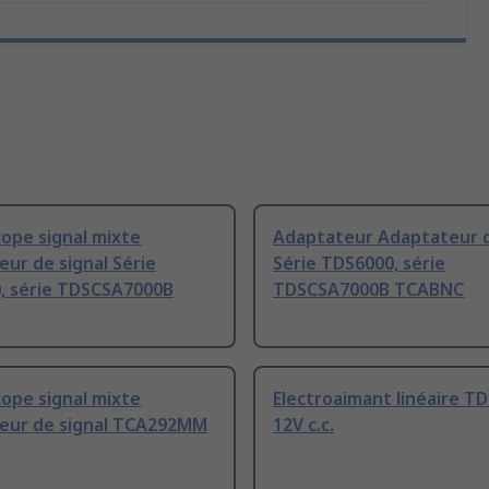
cope signal mixte
Adaptateur Adaptateur d
ur de signal Série
Série TDS6000, série
, série TDSCSA7000B
TDSCSA7000B TCABNC
cope signal mixte
Electroaimant linéaire T
eur de signal TCA292MM
12V c.c.