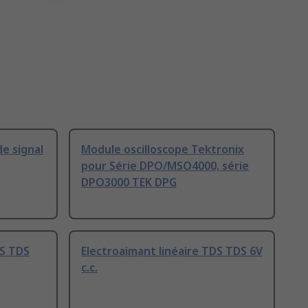
e signal
Module oscilloscope Tektronix
pour Série DPO/MSO4000, série
DPO3000 TEK DPG
DS TDS
Electroaimant linéaire TDS TDS 6V
c.c.