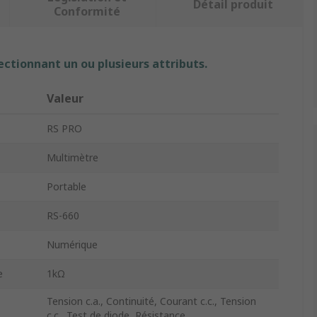
Détail produit
Conformité
ectionnant un ou plusieurs attributs.
Valeur
RS PRO
Multimètre
Portable
RS-660
Numérique
e
1kΩ
Tension c.a., Continuité, Courant c.c., Tension
c.c., Test de diode, Résistance