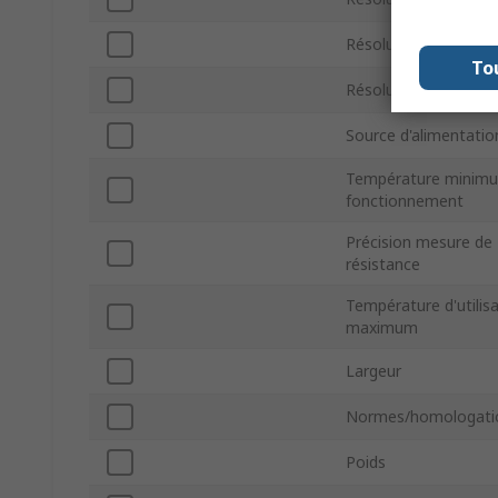
Résolution tension 
To
Résolution tension 
Source d'alimentatio
Température minim
fonctionnement
Précision mesure de
résistance
Température d'utilis
maximum
Largeur
Normes/homologati
Poids