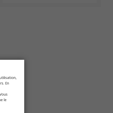
tilisation,
rs. En
 Vous
e le