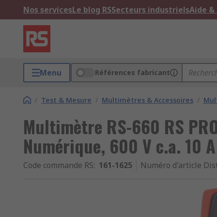
Nos services
Le blog RS
Secteurs industriels
Aide &
Menu
Références fabricant
/
Test & Mesure
/
Multimètres & Accessoires
/
Mul
Multimètre RS-660 RS PRO 
Numérique, 600 V c.a. 10 A 
Code commande RS
:
161-1625
Numéro d'article Dis