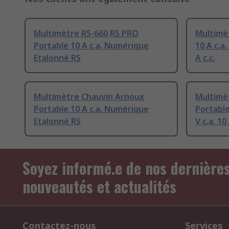
Multimètre RS-660 RS PRO
Multimè
Portable 10 A c.a. Numérique
10 A c.a
Etalonné RS
A c.c.
Multimètre Chauvin Arnoux
Multimè
Portable 10 A c.a. Numérique
Portable
Etalonné RS
V c.a. 10 
Soyez informé.e de nos dernière
nouveautés et actualités
Contactez-nous
Services