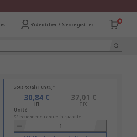
0
lis
S’identifier / S'enregistrer
Sous-total (1 unité)*
30,84 €
37,01 €
HT
TTC
Add
Unité
to
Sélectionner ou entrer la quantité
Basket