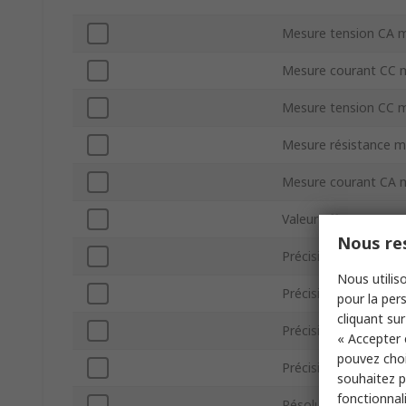
Mesure tension CA 
Mesure courant CC 
Mesure tension CC 
Mesure résistance 
Mesure courant CA 
Valeur efficace True
Nous res
Précision tension CC
Nous utiliso
Précision courant CA
pour la pers
cliquant sur
Précision tension CA
« Accepter 
pouvez choi
Précision courant CC
souhaitez pa
fonctionnal
Résolution courant 