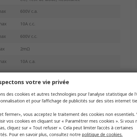
max
600V c.a.
max
10A c.c.
max
600V c.c.
max
2mΩ
max
10A c.a.
 RMS
Non
pectons votre vie privée
±0.5 %
ns des cookies et autres technologies pour l'analyse statistique de l'u
±2 %
onnalisation et pour l’affichage de publicités sur des sites internet tie
±1 % rdg
et fermer», vous acceptez le traitement des cookies non essentiels.
sir vos cookies en cliquant sur « Paramétrer mes cookies ». Si vous n
±1.5 %
s, cliquez sur « Tout refuser ». Cela peut limiter l’accès à certaines
ités. Pour en savoir plus, consultez notre
politique de cookies.
CC
10mA c.c.