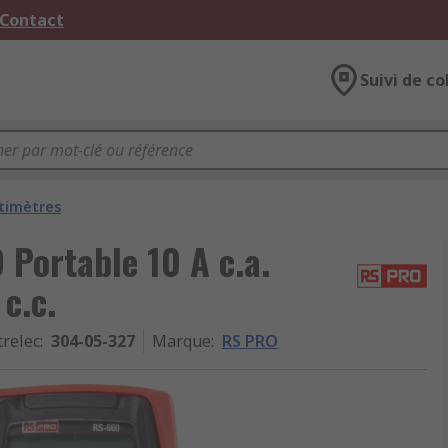
 Contact
Suivi de co
timètres
Portable 10 A c.a.
c.c.
trelec
:
304-05-327
Marque
:
RS PRO