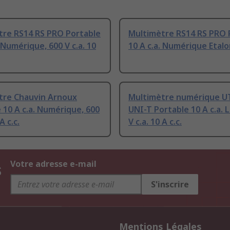
tre RS14 RS PRO Portable
Multimètre RS14 RS PRO 
. Numérique, 600 V c.a. 10
10 A c.a. Numérique Etal
tre Chauvin Arnoux
Multimètre numérique U
 10 A c.a. Numérique, 600
UNI-T Portable 10 A c.a. 
A c.c.
V c.a. 10 A c.c.
s
Votre adresse e-mail
S'inscrire
Mentions Légales