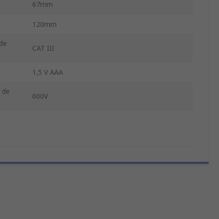
67mm
120mm
 de
CAT III
1,5 V AAA
 de
600V