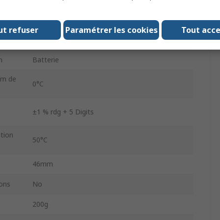
CC
1 V dc
ut refuser
Paramétrer les cookies
Tout acc
CA
1V c.a.
n
Batterie
um de
0°C
±1 % rdg + 5 Digits
ation
50°C
46mm
ons
No
200g