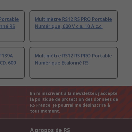
Portable
Multimètre RS12 RS PRO Portable
onné RS
Numérique, 600 V c.a. 10 A c.c.
T139A
Multimètre RS12 RS PRO Portable
LCD, 600
Numérique Etalonné RS
En m'inscrivant à la newsletter, j'accepte
la
politique de protection des données
de
RS France. Je pourrai me désinscrire à
tout moment.
A propos de RS