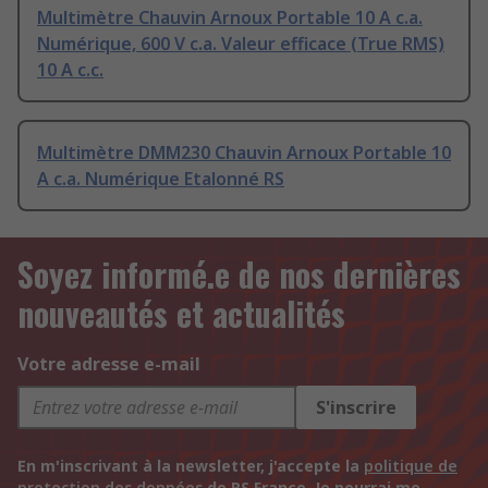
Multimètre Chauvin Arnoux Portable 10 A c.a.
Numérique, 600 V c.a. Valeur efficace (True RMS)
10 A c.c.
Multimètre DMM230 Chauvin Arnoux Portable 10
A c.a. Numérique Etalonné RS
Soyez informé.e de nos dernières
nouveautés et actualités
Votre adresse e-mail
S'inscrire
En m'inscrivant à la newsletter, j'accepte la
politique de
protection des données
de RS France. Je pourrai me