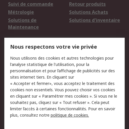
Suivi de commande
Retour produits
Métrologie
Solutions Achats
Solutions de
Solutions d'inventaire
Maintenance
Mentions Légales
Nous respectons votre vie privée
Conditions d'utilisation
Politique de cookies
Nous utilisons des cookies et autres technologies pour
du site
l'analyse statistique de l'utilisation, pour la
Politique de protection
Sécurité des E-mails
personnalisation et pour l’affichage de publicités sur des
des données - Mise à
sites internet tiers. En cliquant sur
jour
« Accepter et fermer», vous acceptez le traitement des
Conditions générales
Politique anti-
cookies non essentiels. Vous pouvez choisir vos cookies
de vente
corruption
en cliquant sur « Paramétrer mes cookies ». Si vous ne le
souhaitez pas, cliquez sur « Tout refuser ». Cela peut
Campagnes marketing
limiter l’accès à certaines fonctionnalités. Pour en savoir
plus, consultez notre
politique de cookies.
A propos de RS