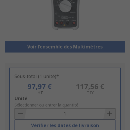
Voir l’ensemble des Multimètres
Sous-total (1 unité)*
97,97 €
117,56 €
HT
TTC
Add
Unité
to
Sélectionner ou entrer la quantité
Basket
Vérifier les dates de livraison