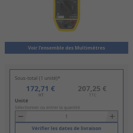
Voir l’ensemble des Multimètres
Sous-total (1 unité)*
172,71 €
207,25 €
HT
TTC
Add
Unité
to
Sélectionner ou entrer la quantité
Basket
Vérifier les dates de livraison