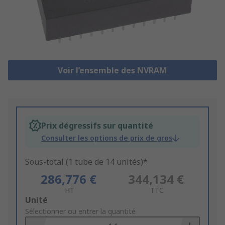
Voir l’ensemble des NVRAM
Prix dégressifs sur quantité
Consulter les options de prix de gros
Sous-total (1 tube de 14 unités)*
286,776 €
344,134 €
HT
TTC
Add
Unité
to
Sélectionner ou entrer la quantité
Basket