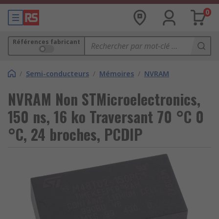
0
Références fabricant
/
Semi-conducteurs
/
Mémoires
/
NVRAM
NVRAM Non STMicroelectronics,
150 ns, 16 ko Traversant 70 °C 0
°C, 24 broches, PCDIP