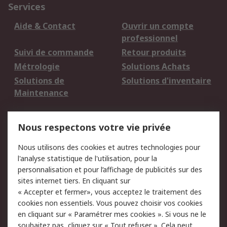
Services
Aide & Contact
Ouvrir un compte
professionnel
Suivi de commande
Retour produits
Métrologie
Solutions Achats
Solutions de
Solutions d'inventaire
Maintenance
Mentions Légales
Nous respectons votre vie privée
Conditions d'utilisation
Politique de cookies
Nous utilisons des cookies et autres technologies pour
du site
l'analyse statistique de l'utilisation, pour la
Politique de protection
Sécurité des E-mails
personnalisation et pour l’affichage de publicités sur des
des données - Mise à
sites internet tiers. En cliquant sur
jour
« Accepter et fermer», vous acceptez le traitement des
Conditions générales
Politique anti-
cookies non essentiels. Vous pouvez choisir vos cookies
de vente
corruption
en cliquant sur « Paramétrer mes cookies ». Si vous ne le
souhaitez pas, cliquez sur « Tout refuser ». Cela peut