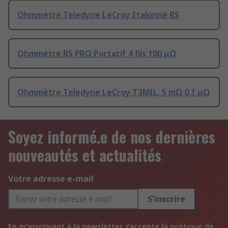
Ohmmètre Teledyne LeCroy Etalonné RS
Ohmmètre RS PRO Portatif 4 fils 100 μΩ
Ohmmètre Teledyne LeCroy T3MIL, 5 mΩ 0.1 μΩ
Soyez informé.e de nos dernières
nouveautés et actualités
Votre adresse e-mail
S'inscrire
En m'inscrivant à la newsletter, j'accepte la
politique de