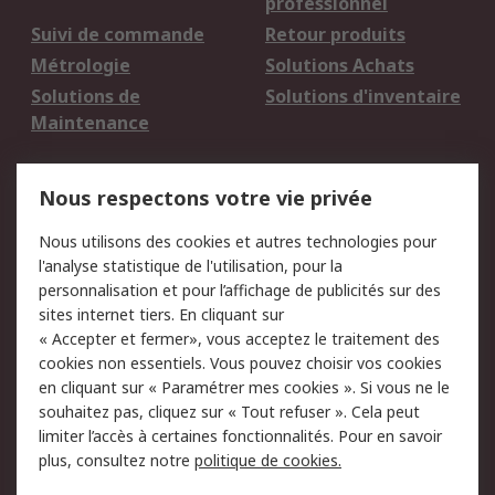
professionnel
Suivi de commande
Retour produits
Métrologie
Solutions Achats
Solutions de
Solutions d'inventaire
Maintenance
Mentions Légales
Nous respectons votre vie privée
Conditions d'utilisation
Politique de cookies
Nous utilisons des cookies et autres technologies pour
du site
l'analyse statistique de l'utilisation, pour la
Politique de protection
Sécurité des E-mails
personnalisation et pour l’affichage de publicités sur des
des données - Mise à
sites internet tiers. En cliquant sur
jour
« Accepter et fermer», vous acceptez le traitement des
Conditions générales
Politique anti-
cookies non essentiels. Vous pouvez choisir vos cookies
de vente
corruption
en cliquant sur « Paramétrer mes cookies ». Si vous ne le
souhaitez pas, cliquez sur « Tout refuser ». Cela peut
Campagnes marketing
limiter l’accès à certaines fonctionnalités. Pour en savoir
plus, consultez notre
politique de cookies.
A propos de RS