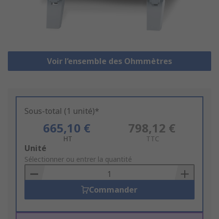
Voir l’ensemble des Ohmmètres
Sous-total (1 unité)*
665,10 €
798,12 €
HT
TTC
Add
Unité
to
Sélectionner ou entrer la quantité
Basket
Commander