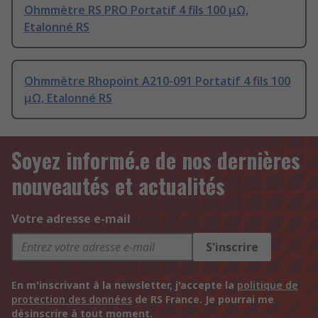
Ohmmètre RS PRO Portatif 4 fils 100 μΩ,
Etalonné RS
Ohmmètre Rhopoint A210-091 Portatif 4 fils 100
μΩ, Etalonné RS
Soyez informé.e de nos dernières
nouveautés et actualités
Votre adresse e-mail
S'inscrire
En m'inscrivant à la newsletter, j'accepte la
politique de
protection des données
de RS France. Je pourrai me
désinscrire à tout moment.