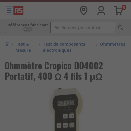
0
Références fabricant
/
Test &
/
Test de composants
/
Ohmmètres
Mesure
électroniques
Ohmmètre Cropico DO4002
Portatif, 400 Ω 4 fils 1 μΩ