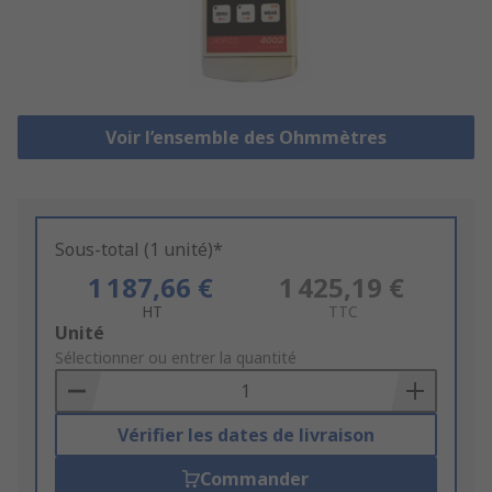
Voir l’ensemble des Ohmmètres
Sous-total (1 unité)*
1 187,66 €
1 425,19 €
HT
TTC
Add
Unité
to
Sélectionner ou entrer la quantité
Basket
Vérifier les dates de livraison
Commander