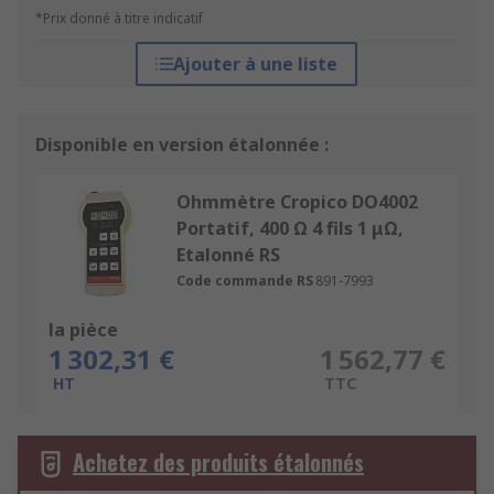
*Prix donné à titre indicatif
Ajouter à une liste
Disponible en version étalonnée :
Ohmmètre Cropico DO4002
Portatif, 400 Ω 4 fils 1 μΩ,
Etalonné RS
Code commande RS
891-7993
la pièce
1 302,31 €
1 562,77 €
HT
TTC
Achetez des produits étalonnés