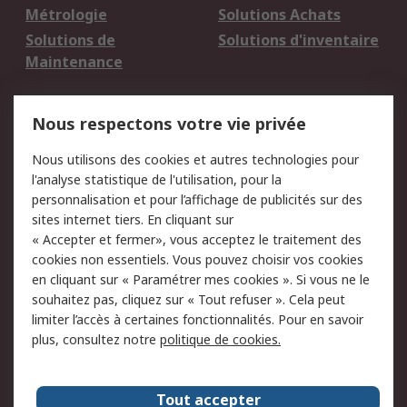
Métrologie
Solutions Achats
Solutions de
Solutions d'inventaire
Maintenance
Mentions Légales
Nous respectons votre vie privée
Conditions d'utilisation
Politique de cookies
Nous utilisons des cookies et autres technologies pour
du site
l'analyse statistique de l'utilisation, pour la
Politique de protection
Sécurité des E-mails
personnalisation et pour l’affichage de publicités sur des
des données - Mise à
sites internet tiers. En cliquant sur
jour
« Accepter et fermer», vous acceptez le traitement des
Conditions générales
Politique anti-
cookies non essentiels. Vous pouvez choisir vos cookies
de vente
corruption
en cliquant sur « Paramétrer mes cookies ». Si vous ne le
souhaitez pas, cliquez sur « Tout refuser ». Cela peut
Campagnes marketing
limiter l’accès à certaines fonctionnalités. Pour en savoir
plus, consultez notre
politique de cookies.
A propos de RS
A propos de RS France
Evénements
Tout accepter