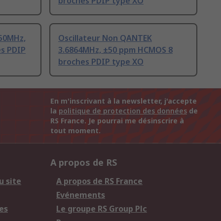
broches PDIP type XO
 50MHz,
Oscillateur Non QANTEK
s PDIP
3.6864MHz, ±50 ppm HCMOS 8
broches PDIP type XO
En m'inscrivant à la newsletter, j'accepte
la
politique de protection des données
de
RS France. Je pourrai me désinscrire à
tout moment.
A propos de RS
u site
A propos de RS France
Evénements
es
Le groupe RS Group Plc