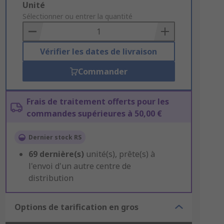
Add
Unité
to
Sélectionner ou entrer la quantité
Basket
Vérifier les dates de livraison
Commander
Frais de traitement offerts pour les
commandes supérieures à 50,00 €
Dernier stock RS
69
dernière(s)
unité(s), prête(s) à
l'envoi d'un autre centre de
distribution
Options de tarification en gros