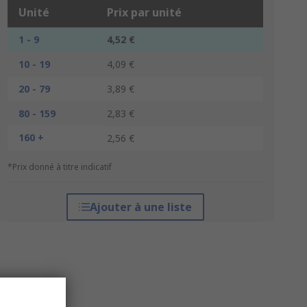
Unité
Prix par unité
1 - 9
4,52 €
10 - 19
4,09 €
20 - 79
3,89 €
80 - 159
2,83 €
160 +
2,56 €
*Prix donné à titre indicatif
Ajouter à une liste