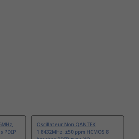
6MHz,
Oscillateur Non QANTEK
s PDIP
1.8432MHz, ±50 ppm HCMOS 8