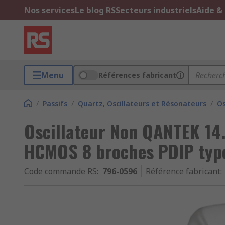
Nos services
Le blog RS
Secteurs industriels
Aide &
Menu
Références fabricant
/
Passifs
/
Quartz, Oscillateurs et Résonateurs
/
Os
Oscillateur Non QANTEK 1
HCMOS 8 broches PDIP typ
Code commande RS
:
796-0596
Référence fabricant
: