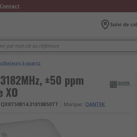
 Contact
Suivi de co
cillateurs à quartz
4.3182MHz, ±50 ppm
e XO
QX8T50B14.31818B50TT
Marque
:
QANTEK