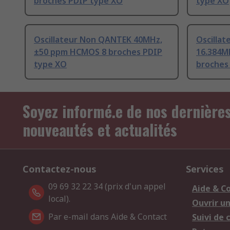
broches PDIP type XO
type XO
Oscillateur Non QANTEK 40MHz,
Oscilla
±50 ppm HCMOS 8 broches PDIP
16.384M
type XO
broches
Soyez informé.e de nos dernière
nouveautés et actualités
Contactez-nous
Services
09 69 32 22 34 (prix d'un appel
Aide & C
local).
Ouvrir u
Par e-mail dans Aide & Contact
Suivi de