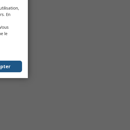
tilisation,
rs. En
 Vous
e le
epter