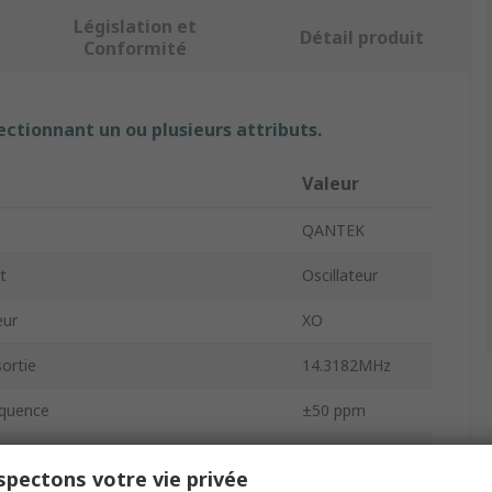
Législation et
Détail produit
Conformité
ectionnant un ou plusieurs attributs.
Valeur
QANTEK
t
Oscillateur
eur
XO
ortie
14.3182MHz
équence
±50 ppm
Tube
pectons votre vie privée