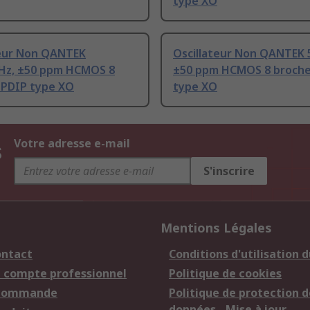
type XO
teur Non QANTEK
Oscillateur Non QANTEK
Hz, ±50 ppm HCMOS 8
±50 ppm HCMOS 8 broche
 PDIP type XO
type XO
s
Votre adresse e-mail
S'inscrire
Mentions Légales
ontact
Conditions d'utilisation d
n compte professionnel
Politique de cookies
 commande
Politique de protection d
données - Mise à jour