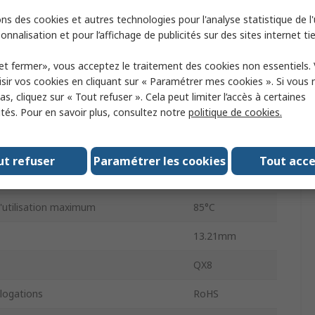
e charge
50pF
ns des cookies et autres technologies pour l'analyse statistique de l'u
r
PDIP
onnalisation et pour l’affichage de publicités sur des sites internet tie
ie
HCMOS
et fermer», vous acceptez le traitement des cookies non essentiels.
sir vos cookies en cliquant sur « Paramétrer mes cookies ». Si vous n
mentation maximum
5V
s, cliquez sur « Tout refuser ». Cela peut limiter l’accès à certaines
ités. Pour en savoir plus, consultez notre
politique de cookies.
age
Traversant
oches
8
ut refuser
Paramétrer les cookies
Tout acc
minimum de fonctionnement
-40°C
'utilisation maximum
85°C
13.21mm
QX8
ogations
RoHS