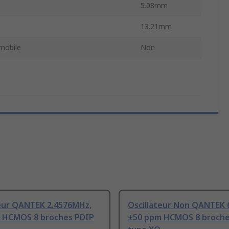
5.08mm
13.21mm
mobile
Non
teur QANTEK 2.4576MHz,
Oscillateur Non QANTEK 
 HCMOS 8 broches PDIP
±50 ppm HCMOS 8 broche