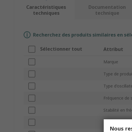
Caractéristiques
Documentation
techniques
technique
Recherchez des produits similaires en sél
Sélectionner tout
Attribut
Marque
Type de produi
Type d'oscillat
Fréquence de s
Stabilité en fr
Emballage
Nous res