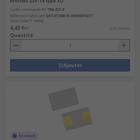
broches DIP-14 type XO
Code commande RS
796-0514
Référence fabricant
QX14T50B16.00000B50TT
Sous-total (1 unité)
4,42 €
HT
4,42 €/unité
Quantité
Ajouter
En stock