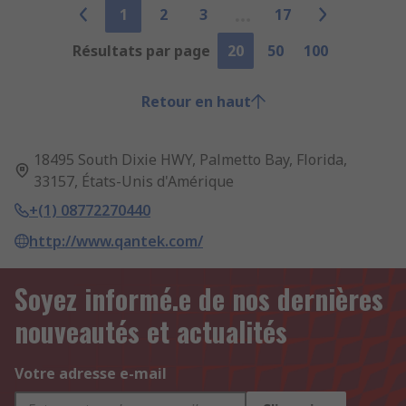
1
2
3
17
Résultats par page
20
50
100
Retour en haut
18495 South Dixie HWY, Palmetto Bay, Florida,
33157, États-Unis d'Amérique
+(1) 08772270440
http://www.qantek.com/
Soyez informé.e de nos dernières
nouveautés et actualités
Votre adresse e-mail