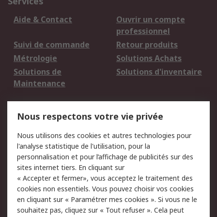
Services
Aide & Contact
Ouvrir un compte
professionnel
Suivi de commande
Retour produits
Métrologie
Solutions Achats
Solutions de
Solutions d'inventaire
Maintenance
Mentions Légales
Nous respectons votre vie privée
Conditions d'utilisation
Politique de cookies
Nous utilisons des cookies et autres technologies pour
du site
l'analyse statistique de l'utilisation, pour la
Politique de protection
Sécurité des E-mails
personnalisation et pour l’affichage de publicités sur des
des données - Mise à
sites internet tiers. En cliquant sur
jour
« Accepter et fermer», vous acceptez le traitement des
Conditions générales
Politique anti-
cookies non essentiels. Vous pouvez choisir vos cookies
de vente
corruption
en cliquant sur « Paramétrer mes cookies ». Si vous ne le
souhaitez pas, cliquez sur « Tout refuser ». Cela peut
Campagnes marketing