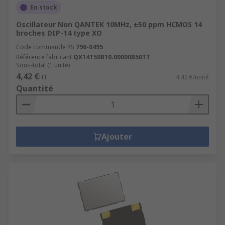
En stock
Oscillateur Non QANTEK 10MHz, ±50 ppm HCMOS 14
broches DIP-14 type XO
Code commande RS
796-0495
Référence fabricant
QX14T50B10.00000B50TT
Sous-total (1 unité)
4,42 €
HT
4,42 €/unité
Quantité
Ajouter