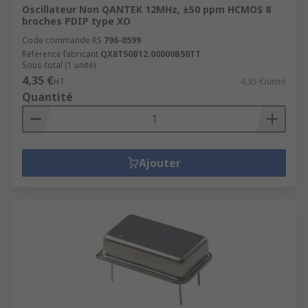
Oscillateur Non QANTEK 12MHz, ±50 ppm HCMOS 8
broches PDIP type XO
Code commande RS
796-0599
Référence fabricant
QX8T50B12.00000B50TT
Sous-total (1 unité)
4,35 €
HT
4,35 €/unité
Quantité
Ajouter