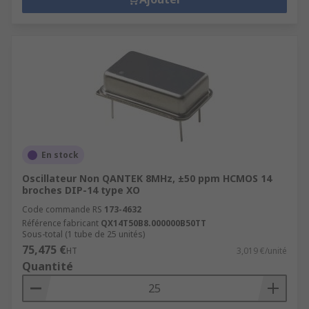
En stock
Oscillateur Non QANTEK 8MHz, ±50 ppm HCMOS 14
broches DIP-14 type XO
Code commande RS
173-4632
Référence fabricant
QX14T50B8.000000B50TT
Sous-total (1 tube de 25 unités)
75,475 €
HT
3,019 €/unité
Quantité