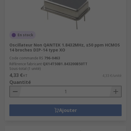
En stock
Oscillateur Non QANTEK 1.8432MHz, ±50 ppm HCMOS
14 broches DIP-14 type XO
Code commande RS
796-0463
Référence fabricant
QX14T50B1.843200B50TT
Sous-total (1 unité)
4,33 €
HT
4,33 €/unité
Quantité
Ajouter