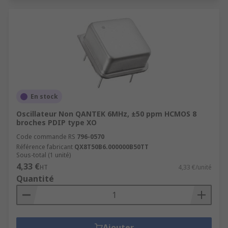
En stock
Oscillateur Non QANTEK 6MHz, ±50 ppm HCMOS 8
broches PDIP type XO
Code commande RS
796-0570
Référence fabricant
QX8T50B6.000000B50TT
Sous-total (1 unité)
4,33 €
HT
4,33 €/unité
Quantité
Ajouter