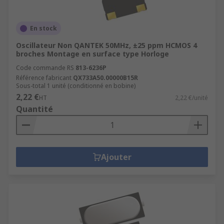
En stock
Oscillateur Non QANTEK 50MHz, ±25 ppm HCMOS 4
broches Montage en surface type Horloge
Code commande RS
813-6236P
Référence fabricant
QX733A50.00000B15R
Sous-total 1 unité (conditionné en bobine)
2,22 €
HT
2,22 €/unité
Quantité
Ajouter