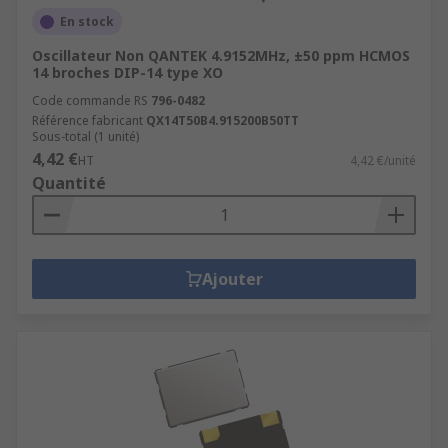
En stock
Oscillateur Non QANTEK 4.9152MHz, ±50 ppm HCMOS
14 broches DIP-14 type XO
Code commande RS
796-0482
Référence fabricant
QX14T50B4.915200B50TT
Sous-total (1 unité)
4,42 €
HT
4,42 €/unité
Quantité
Ajouter