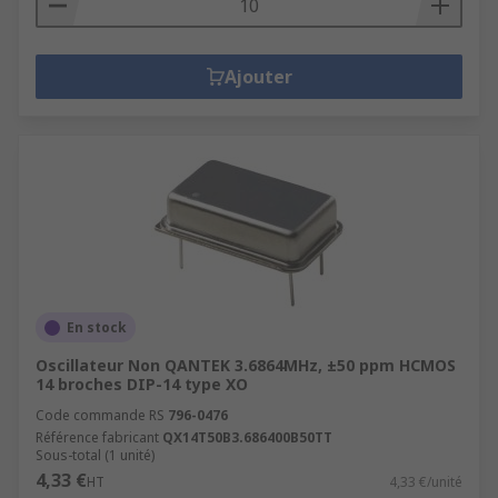
Ajouter
En stock
Oscillateur Non QANTEK 3.6864MHz, ±50 ppm HCMOS
14 broches DIP-14 type XO
Code commande RS
796-0476
Référence fabricant
QX14T50B3.686400B50TT
Sous-total (1 unité)
4,33 €
HT
4,33 €/unité