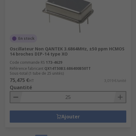
En stock
Oscillateur Non QANTEK 3.6864MHz, ±50 ppm HCMOS
14 broches DIP-14 type XO
Code commande RS
173-4629
Référence fabricant
QX14T50B3.686400B50TT
Sous-total (1 tube de 25 unités)
75,475 €
HT
3,019 €/unité
Quantité
Ajouter