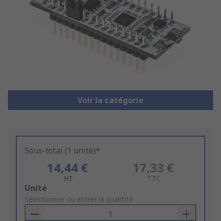
Voir la catégorie
Sous-total (1 unité)*
14,44 €
17,33 €
HT
TTC
Add
Unité
to
Sélectionner ou entrer la quantité
Basket