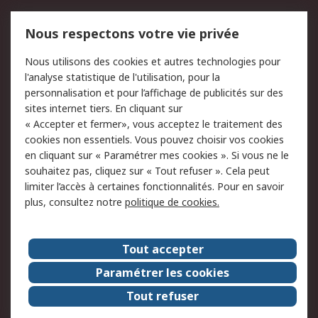
Mentions Légales
Nous respectons votre vie privée
Conditions d'utilisation
Politique de cookies
Nous utilisons des cookies et autres technologies pour
du site
l'analyse statistique de l'utilisation, pour la
Politique de protection
Sécurité des E-mails
personnalisation et pour l’affichage de publicités sur des
des données - Mise à
sites internet tiers. En cliquant sur
jour
« Accepter et fermer», vous acceptez le traitement des
Conditions générales
Politique anti-
cookies non essentiels. Vous pouvez choisir vos cookies
de vente
corruption
en cliquant sur « Paramétrer mes cookies ». Si vous ne le
souhaitez pas, cliquez sur « Tout refuser ». Cela peut
Campagnes marketing
limiter l’accès à certaines fonctionnalités. Pour en savoir
plus, consultez notre
politique de cookies.
A propos de RS
A propos de RS France
Evénements
Tout accepter
Le groupe RS Group Plc
Presse
Paramétrer les cookies
RS dans le monde
Démarche RSE
Tout refuser
Nous rejoindre
RS Particuliers