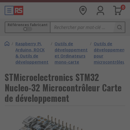
0
Références fabricant
/
Raspberry Pi,
/
Outils de
/
Outils de
Arduino, ROCK
développement
développement
& Outils de
et Ordinateurs
pour
développement
mono-carte
microcontrôleurs
STMicroelectronics STM32
Nucleo-32 Microcontrôleur Carte
de développement