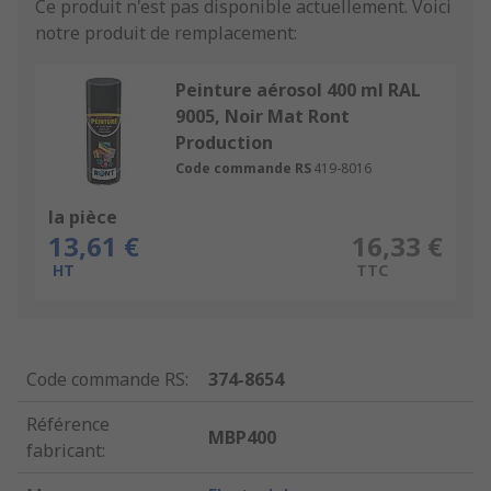
Ce produit n'est pas disponible actuellement.
Voici
notre produit de remplacement:
Peinture aérosol 400 ml RAL
9005, Noir Mat Ront
Production
Code commande RS
419-8016
la pièce
13,61 €
16,33 €
HT
TTC
Code commande RS
:
374-8654
Référence
MBP400
fabricant
: