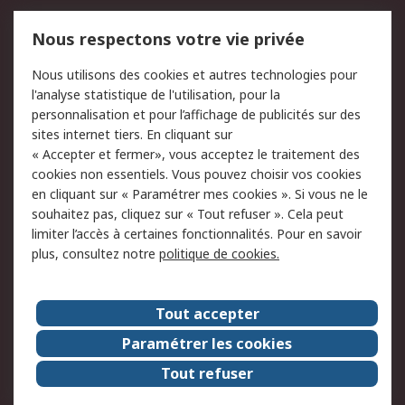
Mentions Légales
Nous respectons votre vie privée
Conditions d'utilisation
Politique de cookies
Nous utilisons des cookies et autres technologies pour
du site
l'analyse statistique de l'utilisation, pour la
Politique de protection
Sécurité des E-mails
personnalisation et pour l’affichage de publicités sur des
des données - Mise à
sites internet tiers. En cliquant sur
jour
« Accepter et fermer», vous acceptez le traitement des
Conditions générales
Politique anti-
cookies non essentiels. Vous pouvez choisir vos cookies
de vente
corruption
en cliquant sur « Paramétrer mes cookies ». Si vous ne le
souhaitez pas, cliquez sur « Tout refuser ». Cela peut
Campagnes marketing
limiter l’accès à certaines fonctionnalités. Pour en savoir
plus, consultez notre
politique de cookies.
A propos de RS
A propos de RS France
Evénements
Tout accepter
Le groupe RS Group Plc
Presse
Paramétrer les cookies
RS dans le monde
Démarche RSE
Tout refuser
Nous rejoindre
RS Particuliers