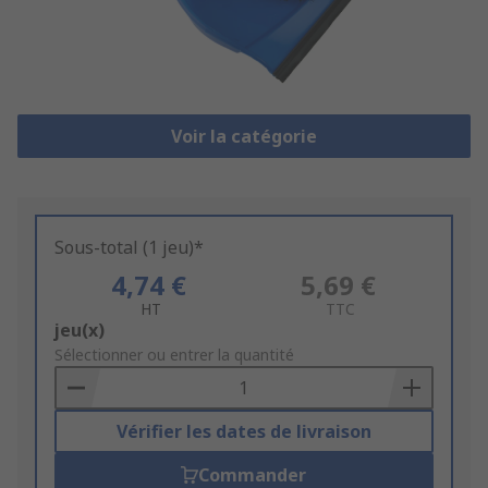
Voir la catégorie
Sous-total (1 jeu)*
4,74 €
5,69 €
HT
TTC
Add
jeu(x)
to
Sélectionner ou entrer la quantité
Basket
Vérifier les dates de livraison
Commander