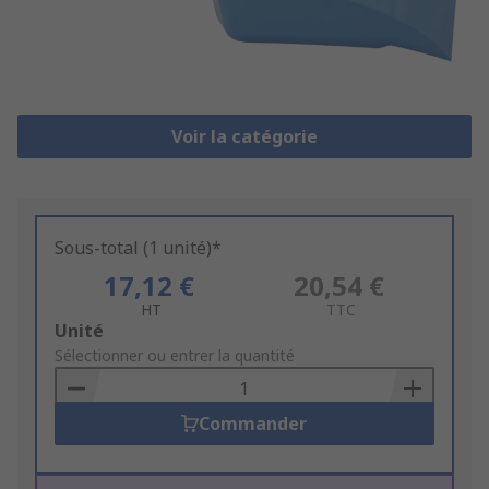
Voir la catégorie
Sous-total (1 unité)*
17,12 €
20,54 €
HT
TTC
Add
Unité
to
Sélectionner ou entrer la quantité
Basket
Commander