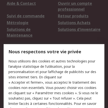
Aide & Contact
Ouvrir un compte
professionnel
Suivi de commande
Retour produits
Métrologie
Solutions Achats
Solutions de
Solutions d'inventaire
Maintenance
Mentions Légales
Nous respectons votre vie privée
Conditions d'utilisation
Politique de cookies
Nous utilisons des cookies et autres technologies pour
du site
l'analyse statistique de l'utilisation, pour la
Politique de protection
Sécurité des E-mails
personnalisation et pour l’affichage de publicités sur des
des données - Mise à
sites internet tiers. En cliquant sur
jour
« Accepter et fermer», vous acceptez le traitement des
Conditions générales
Politique anti-
cookies non essentiels. Vous pouvez choisir vos cookies
de vente
corruption
en cliquant sur « Paramétrer mes cookies ». Si vous ne le
souhaitez pas, cliquez sur « Tout refuser ». Cela peut
Campagnes marketing
limiter l’accès à certaines fonctionnalités. Pour en savoir