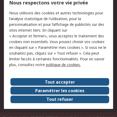
Nous respectons votre vie privée
Conditions d'utilisation
Politique de cookies
Nous utilisons des cookies et autres technologies pour
du site
l'analyse statistique de l'utilisation, pour la
Politique de protection
Sécurité des E-mails
personnalisation et pour l’affichage de publicités sur des
des données - Mise à
sites internet tiers. En cliquant sur
jour
« Accepter et fermer», vous acceptez le traitement des
Conditions générales
Politique anti-
cookies non essentiels. Vous pouvez choisir vos cookies
de vente
corruption
en cliquant sur « Paramétrer mes cookies ». Si vous ne le
souhaitez pas, cliquez sur « Tout refuser ». Cela peut
Campagnes marketing
limiter l’accès à certaines fonctionnalités. Pour en savoir
plus, consultez notre
politique de cookies.
A propos de RS
A propos de RS France
Evénements
Tout accepter
Le groupe RS Group Plc
Presse
Paramétrer les cookies
RS dans le monde
Démarche RSE
Tout refuser
Nous rejoindre
RS Particuliers