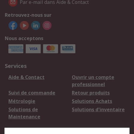
Par e-mail dans Aide & Contact
Retrouvez-nous sur
Nous acceptons
Services
Aide & Contact
Ouvrir un compte
professionnel
Suivi de commande
Retour produits
Métrologie
Solutions Achats
Solutions de
Solutions d'inventaire
Maintenance
Mentions Légales