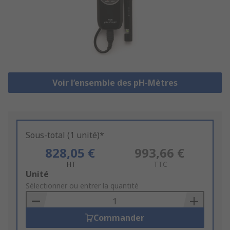
Voir l’ensemble des pH-Mètres
Sous-total (1 unité)*
828,05 €
993,66 €
HT
TTC
Add
Unité
to
Sélectionner ou entrer la quantité
Basket
Commander