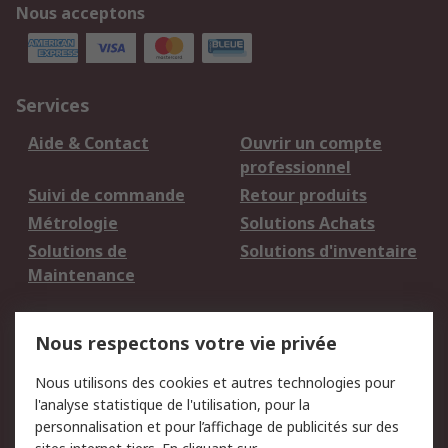
Nous acceptons
Services
Aide & Contact
Ouvrir un compte
professionnel
Suivi de commande
Retour produits
Métrologie
Solutions Achats
Solutions de
Solutions d'inventaire
Maintenance
Mentions Légales
Nous respectons votre vie privée
Conditions d'utilisation
Politique de cookies
Nous utilisons des cookies et autres technologies pour
du site
l'analyse statistique de l'utilisation, pour la
Politique de protection
Sécurité des E-mails
personnalisation et pour l’affichage de publicités sur des
des données - Mise à