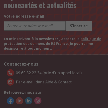
nouveautés et actualités
Votre adresse e-mail
S'inscrire
En m'inscrivant à la newsletter, j'accepte la
politique de
protection des données
de RS France. Je pourrai me
désinscrire à tout moment.
Contactez-nous
09 69 32 22 34 (prix d'un appel local).
Par e-mail dans Aide & Contact
Retrouvez-nous sur