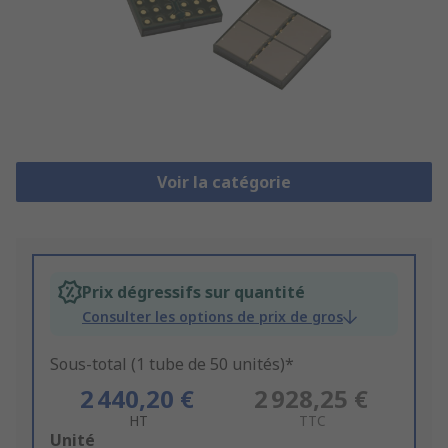
Voir la catégorie
Prix dégressifs sur quantité
Consulter les options de prix de gros
Sous-total (1 tube de 50 unités)*
2 440,20 €
2 928,25 €
HT
TTC
Add
Unité