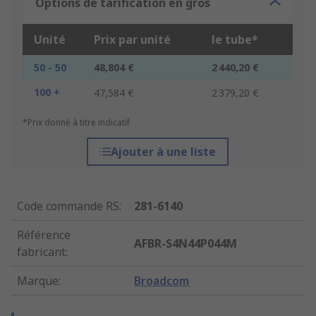
Options de tarification en gros
Unité
Prix par unité
le tube*
50 - 50
48,804 €
2 440,20 €
100 +
47,584 €
2 379,20 €
*Prix donné à titre indicatif
Ajouter à une liste
Code commande RS
:
281-6140
Référence
AFBR-S4N44P044M
fabricant
:
Marque
:
Broadcom