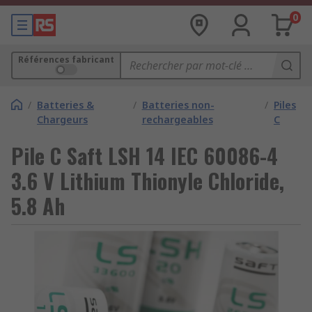
0
Références fabricant
/
Batteries &
/
Batteries non-
/
Piles
Chargeurs
rechargeables
C
Pile C Saft LSH 14 IEC 60086-4
3.6 V Lithium Thionyle Chloride,
5.8 Ah