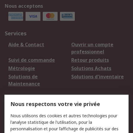
Nous acceptons
Services
Aide & Contact
Ouvrir un compte
professionnel
Suivi de commande
Retour produits
Métrologie
Solutions Achats
Solutions de
Solutions d'inventaire
Maintenance
Mentions Légales
Nous respectons votre vie privée
Conditions d'utilisation
Politique de cookies
Nous utilisons des cookies et autres technologies pour
du site
l'analyse statistique de l'utilisation, pour la
Politique de protection
Sécurité des E-mails
personnalisation et pour l’affichage de publicités sur des
des données - Mise à