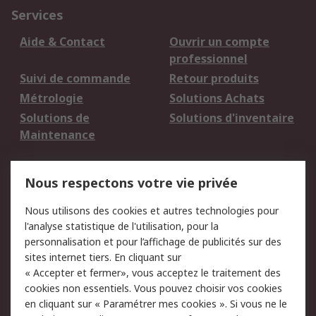
Services
Aide & Contact
Ouvrir un compte
professionnel
Suivi de commande
Retour produits
Métrologie
Solutions Achats
Solutions de
Solutions d'inventaire
Maintenance
Mentions Légales
Nous respectons votre vie privée
Conditions d'utilisation
Politique de cookies
Nous utilisons des cookies et autres technologies pour
du site
l'analyse statistique de l'utilisation, pour la
Politique de protection
Sécurité des E-mails
personnalisation et pour l’affichage de publicités sur des
des données - Mise à
sites internet tiers. En cliquant sur
jour
« Accepter et fermer», vous acceptez le traitement des
Conditions générales
Politique anti-
cookies non essentiels. Vous pouvez choisir vos cookies
de vente
corruption
en cliquant sur « Paramétrer mes cookies ». Si vous ne le