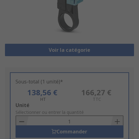
Voir la catégorie
Sous-total (1 unité)*
138,56 €
166,27 €
HT
TTC
Add
Unité
to
Sélectionner ou entrer la quantité
Basket
Commander