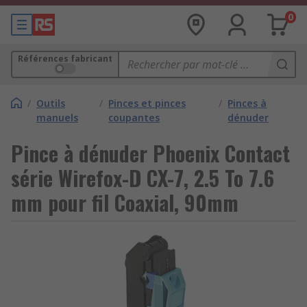
0
Références fabricant
/
Outils
/
Pinces et pinces
/
Pinces à
manuels
coupantes
dénuder
Pince à dénuder Phoenix Contact
série Wirefox-D CX-7, 2.5 To 7.6
mm pour fil Coaxial, 90mm