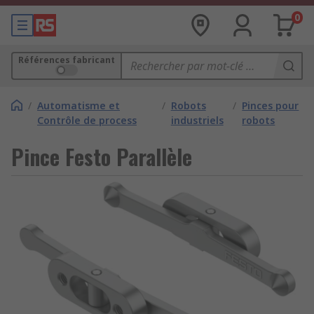
0
Références fabricant
/
Automatisme et
/
Robots
/
Pinces pour
Contrôle de process
industriels
robots
Pince Festo Parallèle