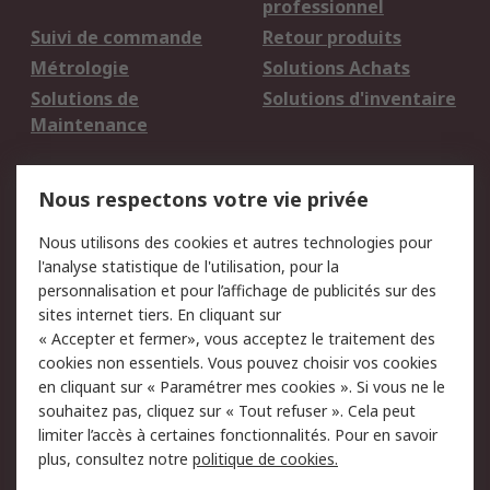
professionnel
Suivi de commande
Retour produits
Métrologie
Solutions Achats
Solutions de
Solutions d'inventaire
Maintenance
Mentions Légales
Nous respectons votre vie privée
Conditions d'utilisation
Politique de cookies
Nous utilisons des cookies et autres technologies pour
du site
l'analyse statistique de l'utilisation, pour la
Politique de protection
Sécurité des E-mails
personnalisation et pour l’affichage de publicités sur des
des données - Mise à
sites internet tiers. En cliquant sur
jour
« Accepter et fermer», vous acceptez le traitement des
Conditions générales
Politique anti-
cookies non essentiels. Vous pouvez choisir vos cookies
de vente
corruption
en cliquant sur « Paramétrer mes cookies ». Si vous ne le
souhaitez pas, cliquez sur « Tout refuser ». Cela peut
Campagnes marketing
limiter l’accès à certaines fonctionnalités. Pour en savoir
plus, consultez notre
politique de cookies.
A propos de RS