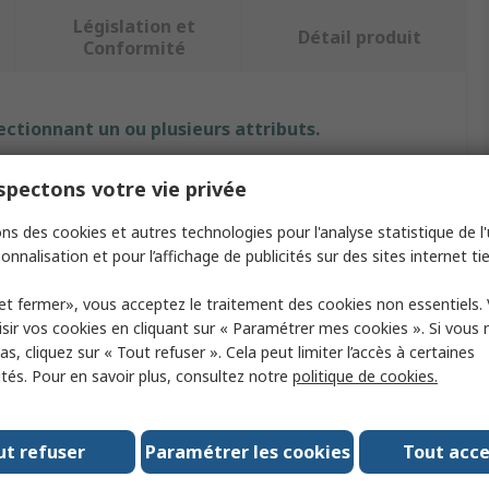
Législation et
Détail produit
Conformité
ectionnant un ou plusieurs attributs.
Valeur
pectons votre vie privée
RS PRO
ns des cookies et autres technologies pour l'analyse statistique de l'u
onnalisation et pour l’affichage de publicités sur des sites internet tie
it
Tendeur de collier de serrage
et fermer», vous acceptez le traitement des cookies non essentiels.
erre-câble
4.5 to 7.9 mm
sir vos cookies en cliquant sur « Paramétrer mes cookies ». Si vous n
s, cliquez sur « Tout refuser ». Cela peut limiter l’accès à certaines
Aluminium
ités. Pour en savoir plus, consultez notre
politique de cookies.
554g
ut refuser
Paramétrer les cookies
Tout acc
logations
No