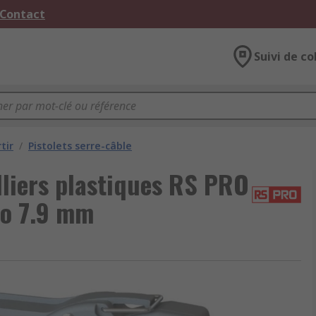
 Contact
Suivi de co
tir
/
Pistolets serre-câble
liers plastiques RS PRO
to 7.9 mm