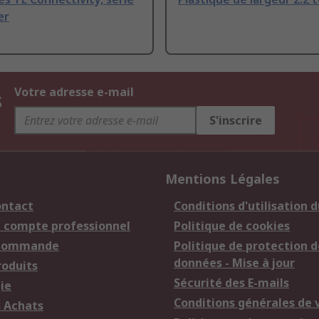
er
s
Votre adresse e-mail
S'inscrire
Mentions Légales
ontact
Conditions d'utilisation d
n compte professionnel
Politique de cookies
 commande
Politique de protection d
données - Mise à jour
roduits
Sécurité des E-mails
ie
Conditions générales de 
s Achats