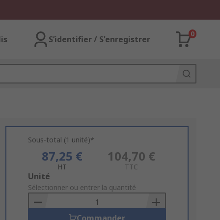
0
lis
S’identifier / S'enregistrer
Sous-total (1 unité)*
87,25 €
104,70 €
HT
TTC
Add
Unité
to
Sélectionner ou entrer la quantité
Basket
Commander