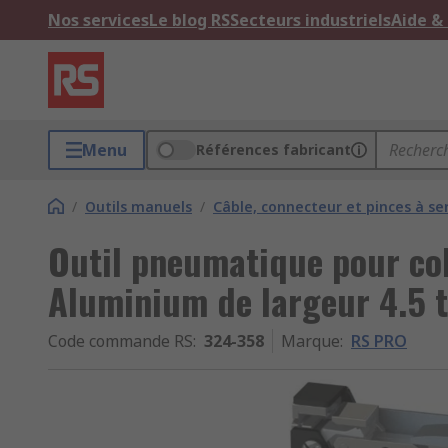
Nos services
Le blog RS
Secteurs industriels
Aide &
Menu
Références fabricant
/
Outils manuels
/
Câble, connecteur et pinces à ser
Outil pneumatique pour col
Aluminium de largeur 4.5 
Code commande RS
:
324-358
Marque
:
RS PRO