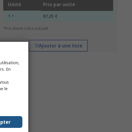
Unité
Prix par unité
1 +
87,25 €
*Prix donné à titre indicatif
Ajouter à une liste
tilisation,
rs. En
 Vous
e le
epter