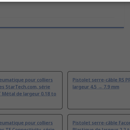
eumatique pour colliers
Pistolet serre-câble RS 
es StarTech.com, série
largeur 4.5 → 7.9 mm
Métal de largeur 0.18 to
eumatique pour colliers
Pistolet serre-câble Fac
es TE Connectivity, série
Plastique de largeur 2.2 