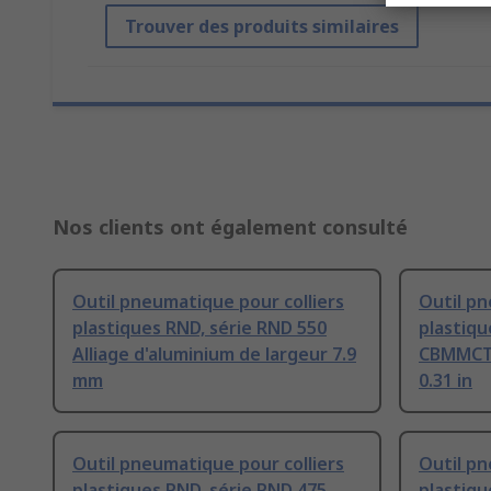
Trouver des produits similaires
Nos clients ont également consulté
Outil pneumatique pour colliers
Outil pn
plastiques RND, série RND 550
plastiqu
Alliage d'aluminium de largeur 7.9
CBMMCT 
mm
0.31 in
Outil pneumatique pour colliers
Outil pn
plastiques RND, série RND 475
plastiqu