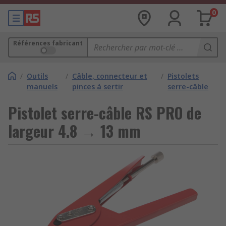
0
Références fabricant
/
Outils
/
Câble, connecteur et
/
Pistolets
manuels
pinces à sertir
serre-câble
Pistolet serre-câble RS PRO de
largeur 4.8 → 13 mm