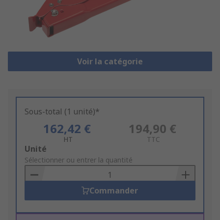
Voir la catégorie
Sous-total (1 unité)*
162,42 €
194,90 €
HT
TTC
Add
Unité
to
Sélectionner ou entrer la quantité
Basket
Commander