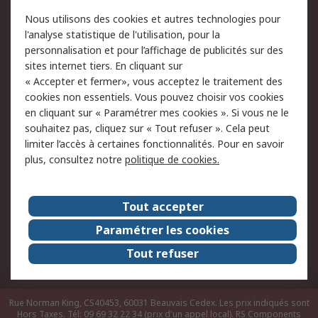
Conditions d'utilisation
Politique de cookies
Nous utilisons des cookies et autres technologies pour
du site
l'analyse statistique de l'utilisation, pour la
Politique de protection
Sécurité des E-mails
personnalisation et pour l’affichage de publicités sur des
des données - Mise à
sites internet tiers. En cliquant sur
jour
« Accepter et fermer», vous acceptez le traitement des
Conditions générales
Politique anti-
cookies non essentiels. Vous pouvez choisir vos cookies
de vente
corruption
en cliquant sur « Paramétrer mes cookies ». Si vous ne le
souhaitez pas, cliquez sur « Tout refuser ». Cela peut
Campagnes marketing
limiter l’accès à certaines fonctionnalités. Pour en savoir
plus, consultez notre
politique de cookies.
A propos de RS
A propos de RS France
Evénements
Tout accepter
Le groupe RS Group Plc
Presse
Paramétrer les cookies
RS dans le monde
Démarche RSE
Tout refuser
Nous rejoindre
RS Particuliers
Rue Norman King, CS40453, 60031 Beauvais Cedex. Les prix indiqués sont
Hors Taxes. Tél: 09 69 32 22 34 (prix d'un appel local).
RS Components