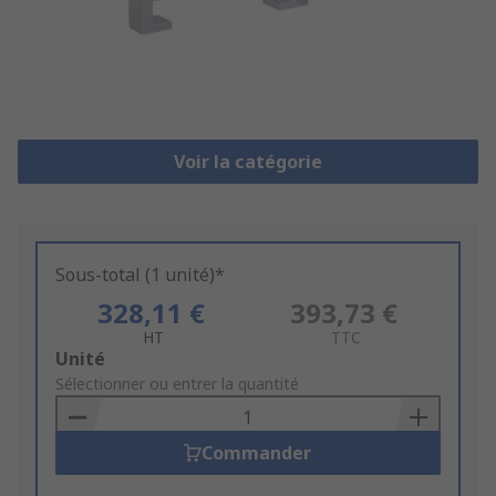
Voir la catégorie
Sous-total (1 unité)*
328,11 €
393,73 €
HT
TTC
Add
Unité
to
Sélectionner ou entrer la quantité
Basket
Commander