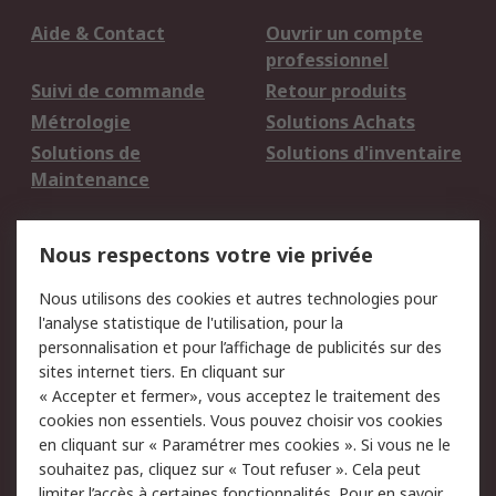
Aide & Contact
Ouvrir un compte
professionnel
Suivi de commande
Retour produits
Métrologie
Solutions Achats
Solutions de
Solutions d'inventaire
Maintenance
Mentions Légales
Nous respectons votre vie privée
Conditions d'utilisation
Politique de cookies
Nous utilisons des cookies et autres technologies pour
du site
l'analyse statistique de l'utilisation, pour la
Politique de protection
Sécurité des E-mails
personnalisation et pour l’affichage de publicités sur des
des données - Mise à
sites internet tiers. En cliquant sur
jour
« Accepter et fermer», vous acceptez le traitement des
Conditions générales
Politique anti-
cookies non essentiels. Vous pouvez choisir vos cookies
de vente
corruption
en cliquant sur « Paramétrer mes cookies ». Si vous ne le
souhaitez pas, cliquez sur « Tout refuser ». Cela peut
Campagnes marketing
limiter l’accès à certaines fonctionnalités. Pour en savoir