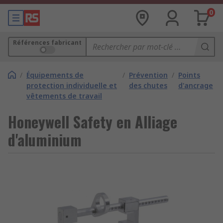
0
Références fabricant
/
Équipements de
/
Prévention
/
Points
protection individuelle et
des chutes
d'ancrage
vêtements de travail
Honeywell Safety en Alliage
d'aluminium