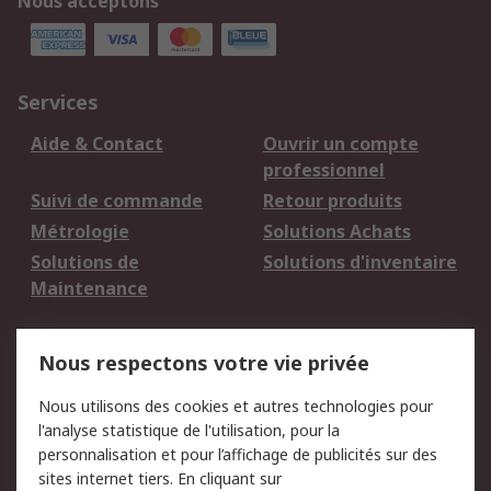
Nous acceptons
Services
Aide & Contact
Ouvrir un compte
professionnel
Suivi de commande
Retour produits
Métrologie
Solutions Achats
Solutions de
Solutions d'inventaire
Maintenance
Mentions Légales
Nous respectons votre vie privée
Conditions d'utilisation
Politique de cookies
Nous utilisons des cookies et autres technologies pour
du site
l'analyse statistique de l'utilisation, pour la
Politique de protection
Sécurité des E-mails
personnalisation et pour l’affichage de publicités sur des
des données - Mise à
sites internet tiers. En cliquant sur