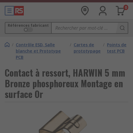
0
Références fabricant
/
Contrôle ESD, Salle
/
Cartes de
/
Points de
blanche et Prototype
prototypage
test PCB
PCB
Contact à ressort, HARWIN 5 mm
Bronze phosphoreux Montage en
surface Or