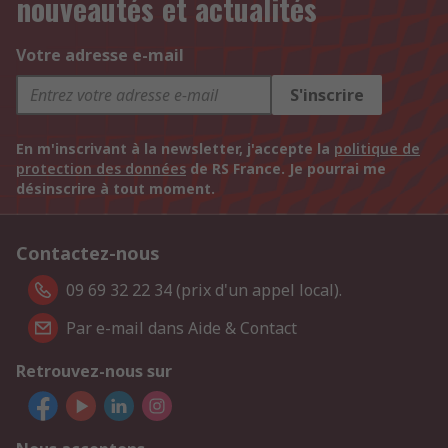
nouveautés et actualités
Votre adresse e-mail
S'inscrire
En m'inscrivant à la newsletter, j'accepte la
politique de
protection des données
de RS France. Je pourrai me
désinscrire à tout moment.
Contactez-nous
09 69 32 22 34 (prix d'un appel local).
Par e-mail dans Aide & Contact
Retrouvez-nous sur