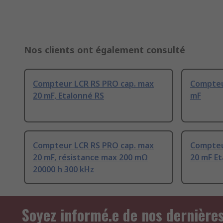
Nos clients ont également consulté
Compteur LCR RS PRO cap. max
Compteu
20 mF, Etalonné RS
mF
Compteur LCR RS PRO cap. max
Compteu
20 mF, résistance max 200 mΩ
20 mF Et
20000 h 300 kHz
Soyez informé.e de nos dernière