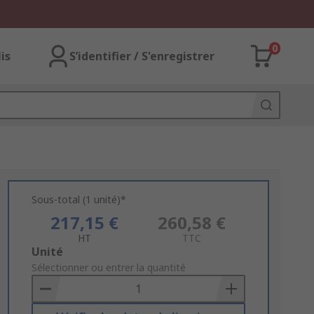
0
lis
S’identifier / S'enregistrer
Sous-total (1 unité)*
217,15 €
260,58 €
HT
TTC
Add
Unité
to
Sélectionner ou entrer la quantité
Basket