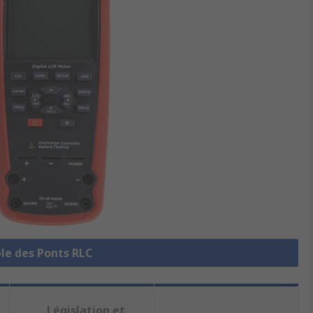
ble des Ponts RLC
Législation et