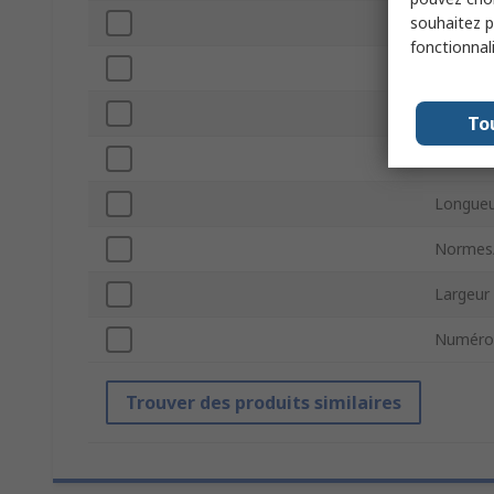
souhaitez pa
Source 
fonctionnal
Poids
Type de
To
Hauteur
Longue
Normes
Largeur
Numéro
Trouver des produits similaires