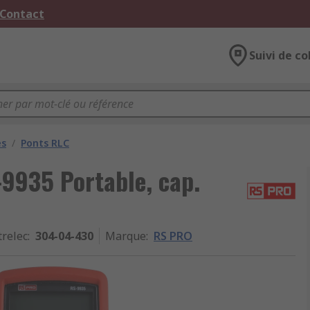
 Contact
Suivi de co
es
/
Ponts RLC
9935 Portable, cap.
trelec
:
304-04-430
Marque
:
RS PRO