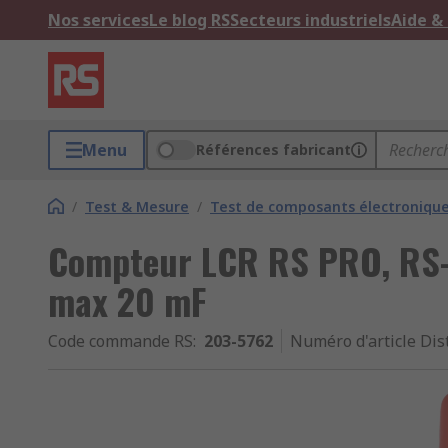
Nos services
Le blog RS
Secteurs industriels
Aide &
Menu
Références fabricant
/
Test & Mesure
/
Test de composants électroniqu
Compteur LCR RS PRO, RS-
max 20 mF
Code commande RS
:
203-5762
Numéro d'article Dis