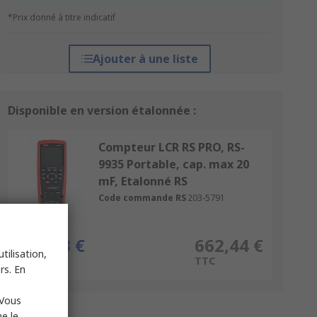
*Prix donné à titre indicatif
Ajouter à une liste
Disponible en version étalonnée :
Compteur LCR RS PRO, RS-
9935 Portable, cap. max 20
mF, Etalonné RS
Code commande RS
203-5791
la pièce
552,03 €
662,44 €
tilisation,
HT
TTC
rs. En
 Vous
e le