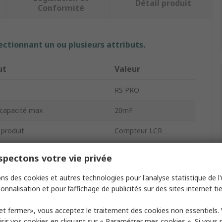
Détail produit
Conformité
ectionnant un ou plusieurs attributs.
ut
Valeur
RS PRO
capacité max
20mF
 produit
Compteur LCR
n
1.5% to 6.0%
pectons votre vie privée
 vie de la batterie
40h
ns des cookies et autres technologies pour l'analyse statistique de l'u
onnalisation et pour l’affichage de publicités sur des sites internet tie
batterie
AA
et fermer», vous acceptez le traitement des cookies non essentiels.
ffichage
LCD
sir vos cookies en cliquant sur « Paramétrer mes cookies ». Si vous n