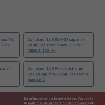
 max 100
Compteur LCR RS PRO cap. max
 20 h
20 mF, résistance max 200 mΩ
20000 h 100 kHz
p. max
Compteur LCR Peak Electronic
Design cap. max 22 mF, résistance
max 4 mΩ
En m'inscrivant à la newsletter, j'accepte
la
politique de protection des données
de