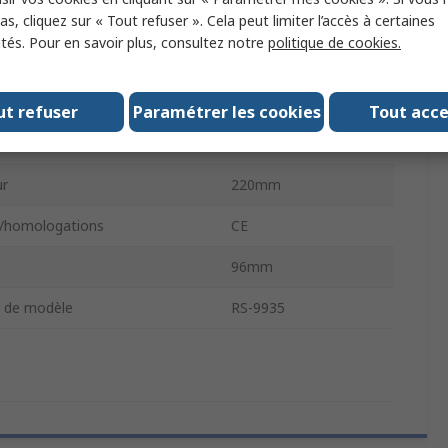
s, cliquez sur « Tout refuser ». Cela peut limiter l’accès à certaines
d'alimentation
Batterie
ités. Pour en savoir plus, consultez notre
politique de cookies.
360g
 RLC
Portable
ut refuser
Paramétrer les cookies
Tout acc
60mm
ur
220mm
/homologations
CE
96mm
 de modèle
RS-9935