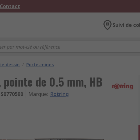
 Contact
Suivi de co
de dessin
/
Porte-mines
, pointe de 0.5 mm, HB
S0770590
Marque
:
Rotring