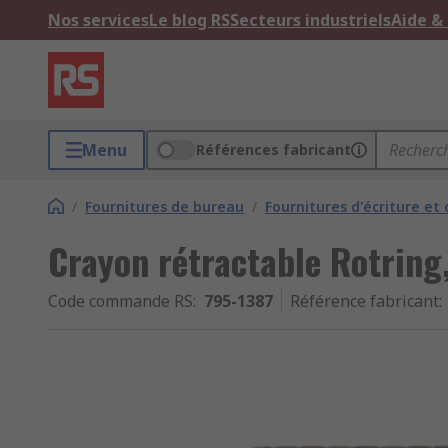
Nos services
Le blog RS
Secteurs industriels
Aide &
Menu
Références fabricant
/
Fournitures de bureau
/
Fournitures d'écriture et 
Crayon rétractable Rotring
Code commande RS
:
795-1387
Référence fabricant
: