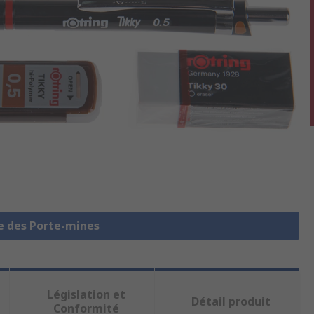
le des Porte-mines
Législation et
Détail produit
Conformité