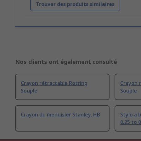
Trouver des produits similaires
Nos clients ont également consulté
Crayon rétractable Rotring
Crayon r
Souple
Souple
Crayon du menuisier Stanley, HB
Stylo à 
0.25 to 