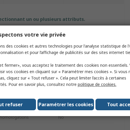
ectionnant un ou plusieurs attributs.
t
Valeur
pectons votre vie privée
Rotring
ns des cookies et autres technologies pour l'analyse statistique de l'u
onnalisation et pour l’affichage de publicités sur des sites internet tie
0.5mm
et fermer», vous acceptez le traitement des cookies non essentiels.
produit
Crayon rétractable
sir vos cookies en cliquant sur « Paramétrer mes cookies ». Si vous n
s, cliquez sur « Tout refuser ». Cela peut limiter l’accès à certaines
HB
ités. Pour en savoir plus, consultez notre
politique de cookies.
able
Oui
ut refuser
Paramétrer les cookies
Tout acc
u baril
Noir
homologations
No