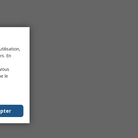
tilisation,
rs. En
 Vous
e le
epter