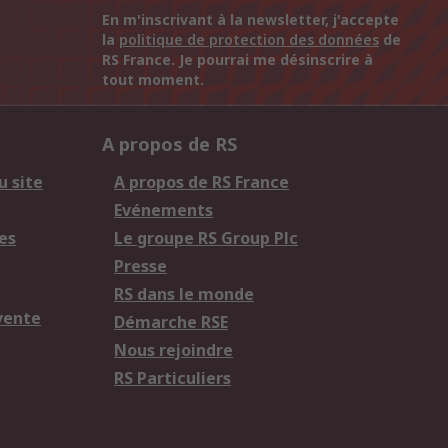
En m'inscrivant à la newsletter, j'accepte
la
politique de protection des données
de
RS France. Je pourrai me désinscrire à
tout moment.
A propos de RS
u site
A propos de RS France
Evénements
es
Le groupe RS Group Plc
Presse
RS dans le monde
vente
Démarche RSE
Nous rejoindre
RS Particuliers