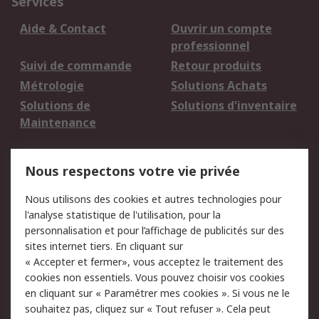
Services
Aide & Contact
Ouvrir un compte
professionnel
Suivi de commande
Retour produits
Métrologie
Solutions Achats
Solutions de
Solutions d'inventaire
Maintenance
Mentions Légales
Nous respectons votre vie privée
Conditions d'utilisation
Politique de cookies
Nous utilisons des cookies et autres technologies pour
du site
l'analyse statistique de l'utilisation, pour la
Politique de protection
Sécurité des E-mails
personnalisation et pour l’affichage de publicités sur des
des données - Mise à
sites internet tiers. En cliquant sur
jour
« Accepter et fermer», vous acceptez le traitement des
Conditions générales
Politique anti-
cookies non essentiels. Vous pouvez choisir vos cookies
de vente
corruption
en cliquant sur « Paramétrer mes cookies ». Si vous ne le
souhaitez pas, cliquez sur « Tout refuser ». Cela peut
Campagnes marketing