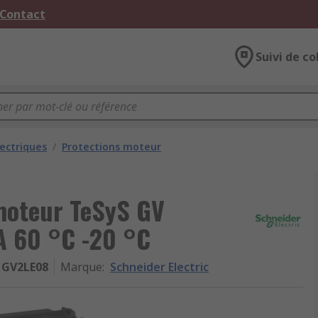
 Contact
Suivi de co
ectriques
/
Protections moteur
 moteur TeSyS GV
A 60 °C -20 °C
GV2LE08
Marque
:
Schneider Electric