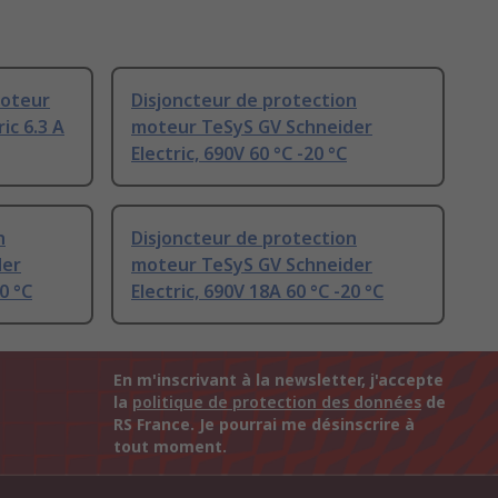
moteur
Disjoncteur de protection
ic 6.3 A
moteur TeSyS GV Schneider
Electric, 690V 60 °C -20 °C
n
Disjoncteur de protection
der
moteur TeSyS GV Schneider
0 °C
Electric, 690V 18A 60 °C -20 °C
En m'inscrivant à la newsletter, j'accepte
la
politique de protection des données
de
RS France. Je pourrai me désinscrire à
tout moment.