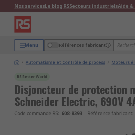
Nos services
Le blog RS
Secteurs industriels
Aide &
Menu
Références fabricant
/
Automatisme et Contrôle de process
/
Moteurs él
RS Better World
Disjoncteur de protection
Schneider Electric, 690V 4
Code commande RS
:
608-8393
Référence fabricant
: