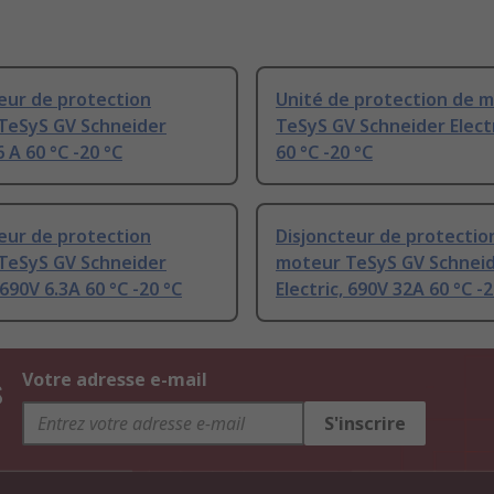
eur de protection
Unité de protection de 
TeSyS GV Schneider
TeSyS GV Schneider Electr
6 A 60 °C -20 °C
60 °C -20 °C
eur de protection
Disjoncteur de protectio
TeSyS GV Schneider
moteur TeSyS GV Schnei
 690V 6.3A 60 °C -20 °C
Electric, 690V 32A 60 °C -2
s
Votre adresse e-mail
S'inscrire