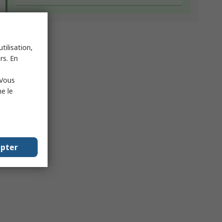
tilisation,
rs. En
 Vous
e le
epter