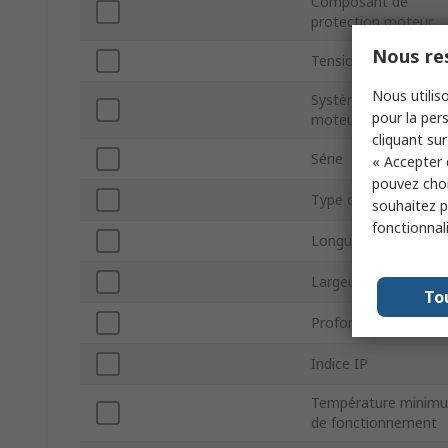
Composant de
protection moteur
Nous res
Tension d'alimentati
Nous utiliso
Système de protecti
pour la pers
moteur
cliquant sur
Série
« Accepter 
pouvez choi
Type de détection
souhaitez pa
fonctionnal
Longueur hors tout
Largeur hors tout
To
Profondeur hors tou
Indice IP
Température minim
de fonctionnement