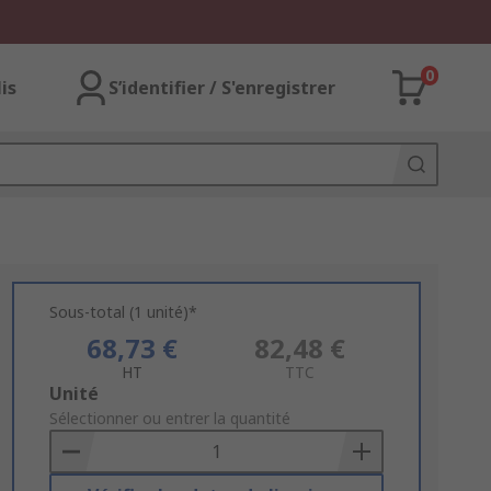
0
lis
S’identifier / S'enregistrer
Sous-total (1 unité)*
68,73 €
82,48 €
HT
TTC
Add
Unité
to
Sélectionner ou entrer la quantité
Basket