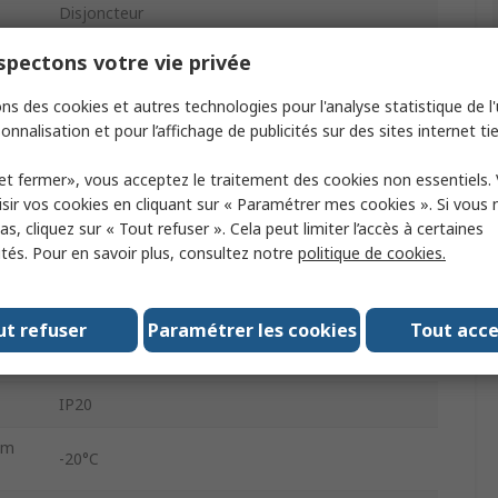
Disjoncteur
pectons votre vie privée
on
690V
ns des cookies et autres technologies pour l'analyse statistique de l'u
on
Disjoncteur de protection moteur
onnalisation et pour l’affichage de publicités sur des sites internet tie
TeSyS GV
et fermer», vous acceptez le traitement des cookies non essentiels.
sir vos cookies en cliquant sur « Paramétrer mes cookies ». Si vous n
Thermique-magnétique
s, cliquez sur « Tout refuser ». Cela peut limiter l’accès à certaines
ités. Pour en savoir plus, consultez notre
politique de cookies.
89mm
44.5mm
ut refuser
Paramétrer les cookies
Tout acc
t
78.5mm
IP20
um
-20°C