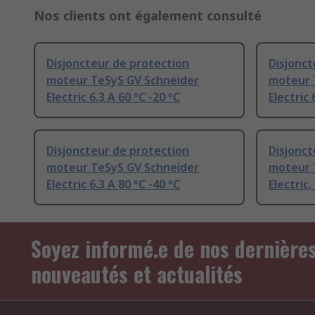
Nos clients ont également consulté
Disjoncteur de protection
Disjonct
moteur TeSyS GV Schneider
moteur 
Electric 6.3 A 60 °C -20 °C
Electric 
Disjoncteur de protection
Disjonct
moteur TeSyS GV Schneider
moteur 
Electric 6.3 A 80 °C -40 °C
Electric,
Soyez informé.e de nos dernière
nouveautés et actualités