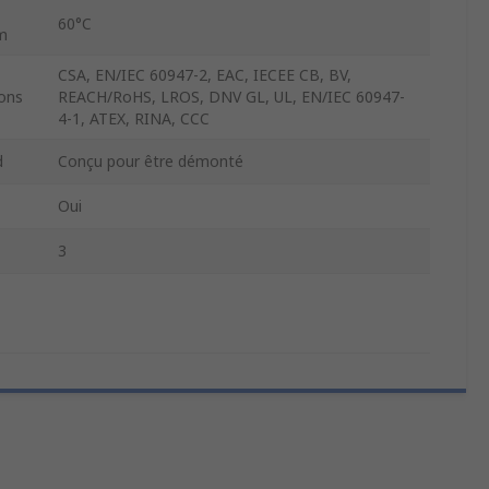
60°C
um
CSA, EN/IEC 60947-2, EAC, IECEE CB, BV,
ons
REACH/RoHS, LROS, DNV GL, UL, EN/IEC 60947-
4-1, ATEX, RINA, CCC
d
Conçu pour être démonté
Oui
3