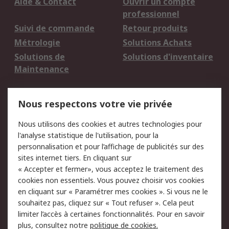
Aide & Contact
Ouvrir un compte
professionnel
Suivi de commande
Retour produits
Métrologie
Solutions Achats
Solutions de
Solutions d'inventaire
Maintenance
Mentions Légales
Nous respectons votre vie privée
Conditions d'utilisation
Politique de cookies
Nous utilisons des cookies et autres technologies pour
du site
l'analyse statistique de l'utilisation, pour la
Politique de protection
Sécurité des E-mails
personnalisation et pour l’affichage de publicités sur des
des données - Mise à
sites internet tiers. En cliquant sur
jour
« Accepter et fermer», vous acceptez le traitement des
Conditions générales
Politique anti-
cookies non essentiels. Vous pouvez choisir vos cookies
de vente
corruption
en cliquant sur « Paramétrer mes cookies ». Si vous ne le
souhaitez pas, cliquez sur « Tout refuser ». Cela peut
Campagnes marketing
limiter l’accès à certaines fonctionnalités. Pour en savoir
plus, consultez notre
politique de cookies.