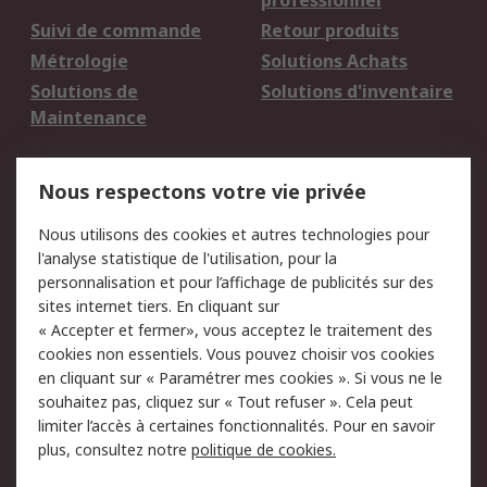
professionnel
Suivi de commande
Retour produits
Métrologie
Solutions Achats
Solutions de
Solutions d'inventaire
Maintenance
Mentions Légales
Nous respectons votre vie privée
Conditions d'utilisation
Politique de cookies
Nous utilisons des cookies et autres technologies pour
du site
l'analyse statistique de l'utilisation, pour la
Politique de protection
Sécurité des E-mails
personnalisation et pour l’affichage de publicités sur des
des données - Mise à
sites internet tiers. En cliquant sur
jour
« Accepter et fermer», vous acceptez le traitement des
Conditions générales
Politique anti-
cookies non essentiels. Vous pouvez choisir vos cookies
de vente
corruption
en cliquant sur « Paramétrer mes cookies ». Si vous ne le
souhaitez pas, cliquez sur « Tout refuser ». Cela peut
Campagnes marketing
limiter l’accès à certaines fonctionnalités. Pour en savoir
plus, consultez notre
politique de cookies.
A propos de RS