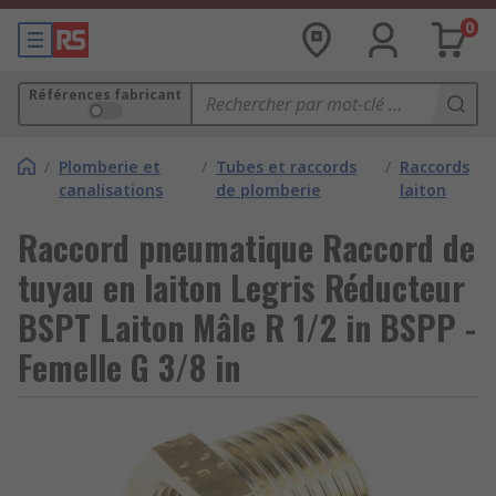
0
Références fabricant
/
Plomberie et
/
Tubes et raccords
/
Raccords
canalisations
de plomberie
laiton
Raccord pneumatique Raccord de
tuyau en laiton Legris Réducteur
BSPT Laiton Mâle R 1/2 in BSPP -
Femelle G 3/8 in