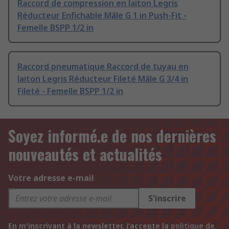
Raccord de compression en laiton Legris
Réducteur Enfichable Mâle G 1 in Push-Fit -
Femelle BSPP 1/2 in
Raccord pneumatique Raccord de tuyau en
laiton Legris Réducteur Fileté Mâle G 3/4 in
Fileté - Femelle BSPP 1/2 in
Soyez informé.e de nos dernières
nouveautés et actualités
Votre adresse e-mail
S'inscrire
En m'inscrivant à la newsletter, j'accepte la
politique de