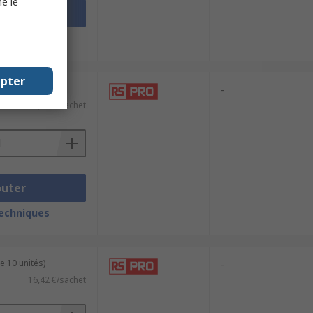
e le
outer
techniques
epter
e 10 unités)
-
11,48 €/sachet
outer
techniques
e 10 unités)
-
16,42 €/sachet