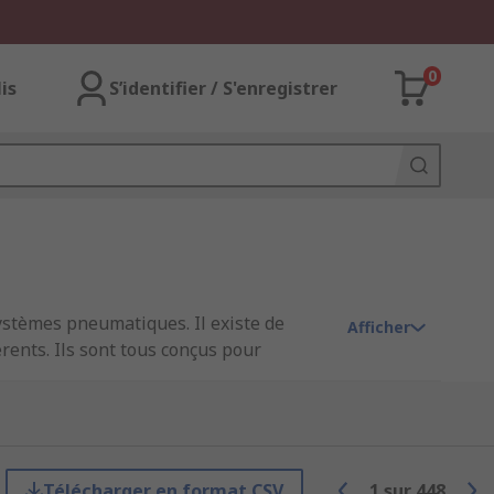
0
lis
S’identifier / S'enregistrer
systèmes pneumatiques. Il existe de
Afficher
rents. Ils sont tous conçus pour
és, conservant l'air sous pression à
 contient une large gamme de raccords
o.
Télécharger en format CSV
1
sur
448