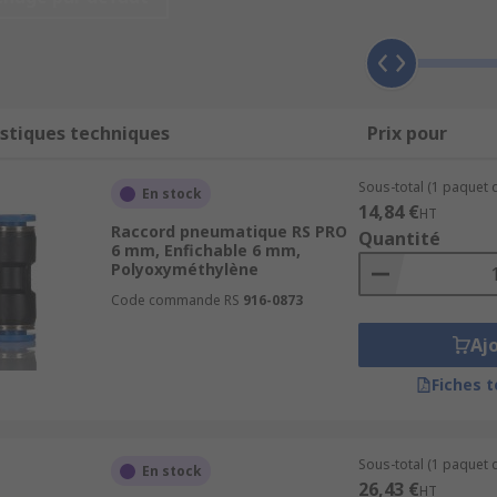
neumatiques, notamment des adaptateurs et connecteurs filet
t de Y, et des raccords banjo.
stiques techniques
Prix pour
cteurs filetés qui peuvent être de même genre et de même d
Sous-total (1 paquet d
En stock
ifférents.
14,84 €
HT
Raccord pneumatique RS PRO
etage mâle ou femelle à une extrémité et d'une connexion push
Quantité
6 mm, Enfichable 6 mm,
Polyoxyméthylène
necter deux tubes, dans une connexion droite ou coudée, ave
bes.
Code commande RS
916-0873
Aj
Fiches 
 joint coudé, généralement à 90 degrés, et peuvent être util
ns rapides et faciles.
 à 180 degrés. Ils sont généralement dotés d'une extrémité fi
Sous-total (1 paquet d
En stock
26,43 €
nt disponibles dans une large gamme de diamètres.
HT