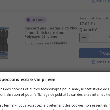
Fiches 
Sous-total (1 paquet d
En stock
17,02 €
HT
Raccord pneumatique RS PRO
Quantité
4 mm, Enfichable 4 mm,
Polyoxyméthylène
Code commande RS
916-0870
Aj
Fiches 
pectons votre vie privée
Sous-total (1 paquet d
En stock
23,54 €
HT
ns des cookies et autres technologies pour l'analyse statistique de l'u
Raccord pneumatique
Quantité
Polyoxyméthylène, RS PRO,
onnalisation et pour l’affichage de publicités sur des sites internet tie
Enfichable 6 mm, Enfichable 6
mm
et fermer», vous acceptez le traitement des cookies non essentiels.
Code commande RS
916-0918