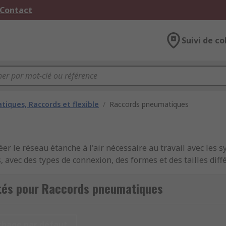
 Contact
Suivi de co
iques, Raccords et flexible
/
Raccords pneumatiques
er le réseau étanche à l'air nécessaire au travail avec les 
vec des types de connexion, des formes et des tailles diffé
t les tubes dans un réseau pneumatique sont étroitement reli
formances optimales. Notre gamme de raccords pneumatiques
tés pour Raccords pneumatiques
 SMC, Legris, Parker, Norgren et notre propre gamme RS Pr
chage par défaut