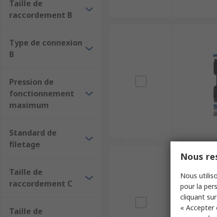
Taille de
raccordement B
Type de connexion
B
Pression de
fonctionnement
maximum
Standard de
filetage
Nous res
Taille de
Nous utiliso
raccordement C
pour la pers
cliquant sur
« Accepter 
Taille de