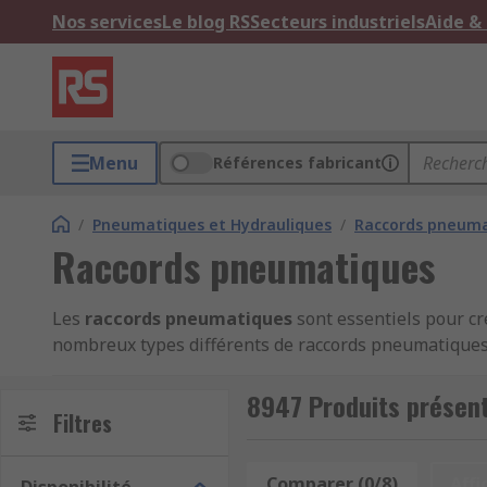
Nos services
Le blog RS
Secteurs industriels
Aide &
Menu
Références fabricant
/
Pneumatiques et Hydrauliques
/
Raccords pneumat
Raccords pneumatiques
Les
raccords pneumatiques
sont essentiels pour cré
nombreux types différents de raccords pneumatiques, a
garantir que les différents composants, les tuyaux e
l'intérieur du système pour le maintenir à ses per
8947 Produits présen
Filtres
de grandes marques de l'industrie, notamment Festo,
Types de raccords pneumatiques
Comparer (0/8)
Affi