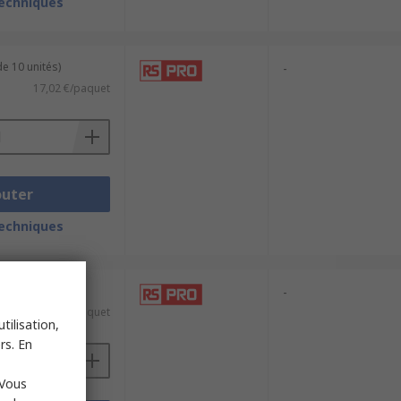
techniques
e 10 unités)
-
17,02 €/paquet
outer
techniques
e 10 unités)
-
23,54 €/paquet
tilisation,
rs. En
 Vous