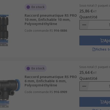
Sous-total (1 paquet d
En stock
25,86 €
HT
Raccord pneumatique RS PRO
Quantité
10 mm, Enfichable 10 mm,
Polyoxyméthylène
Code commande RS
916-0886
Aj
Fiches 
Sous-total (1 paquet d
En stock
25,64 €
HT
Raccord pneumatique RS PRO
Quantité
6 mm, Enfichable 6 mm,
Polyoxyméthylène
Code commande RS
916-0909
Aj