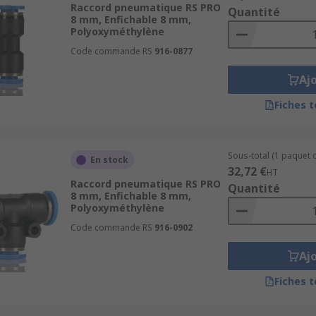
Raccord pneumatique RS PRO
Quantité
faitement adaptés à une large gamme d'applications, permet
8 mm, Enfichable 8 mm,
Polyoxyméthylène
ation rapide et facile sans outil, avec les connecteurs de dé
Code commande RS
916-0877
besoins de l'utilisateur.
Aj
Fiches 
tions qui utilisent un circuit de gaz et en particulier d'ai
ueuses, clés à chocs, marteaux-piqueurs, etc). Enfin, les sy
é au moyen d'une soufflette ou d'une lance.
Sous-total (1 paquet d
En stock
32,72 €
HT
Raccord pneumatique RS PRO
Quantité
8 mm, Enfichable 8 mm,
Polyoxyméthylène
Code commande RS
916-0902
Aj
Fiches 