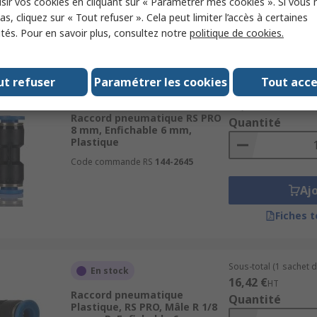
sir vos cookies en cliquant sur « Paramétrer mes cookies ». Si vous n
Aj
s, cliquez sur « Tout refuser ». Cela peut limiter l’accès à certaines
ités. Pour en savoir plus, consultez notre
politique de cookies.
Fiches 
ut refuser
Paramétrer les cookies
Tout acc
Sous-total (1 sachet d
En stock
11,48 €
HT
Raccord pneumatique RS PRO
Quantité
8 mm, Enfichable 6 mm,
Plastique
Code commande RS
144-2645
Aj
Fiches 
Sous-total (1 sachet d
En stock
16,42 €
HT
Raccord pneumatique
Quantité
Plastique, RS PRO, Mâle R 1/8