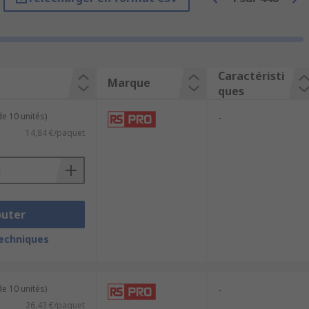
és et tube à tube, des raccords droits
Caractéristi
Marque
ques
imension. Ils sont aussi disponibles
e 10 unités)
-
14,84 €/paquet
-in (tube à tube) à l'autre bout.
c différents types disponibles pour
outer
techniques
isés pour connecter des tuyaux simples
letée et d'une extrémité enfichable. Ils
e 10 unités)
-
26,43 €/paquet