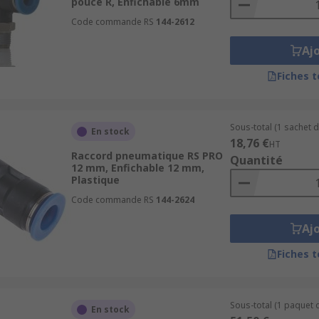
pouce R, Enfichable 6mm
Code commande RS
144-2612
Aj
Fiches 
Sous-total (1 sachet d
En stock
18,76 €
HT
Raccord pneumatique RS PRO
Quantité
12 mm, Enfichable 12 mm,
Plastique
Code commande RS
144-2624
Aj
Fiches 
Sous-total (1 paquet d
En stock