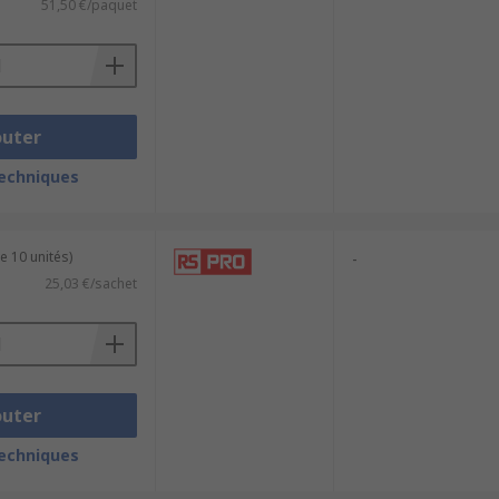
51,50 €/paquet
outer
techniques
e 10 unités)
-
25,03 €/sachet
outer
techniques