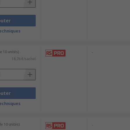
outer
techniques
e 10 unités)
-
18,76 €/sachet
outer
techniques
e 10 unités)
-