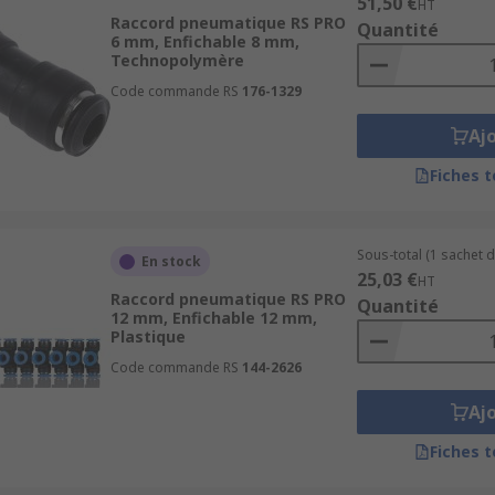
51,50 €
HT
Raccord pneumatique RS PRO
Quantité
6 mm, Enfichable 8 mm,
Technopolymère
Code commande RS
176-1329
Aj
Fiches 
Sous-total (1 sachet d
En stock
25,03 €
HT
Raccord pneumatique RS PRO
Quantité
12 mm, Enfichable 12 mm,
Plastique
Code commande RS
144-2626
Aj
Fiches 