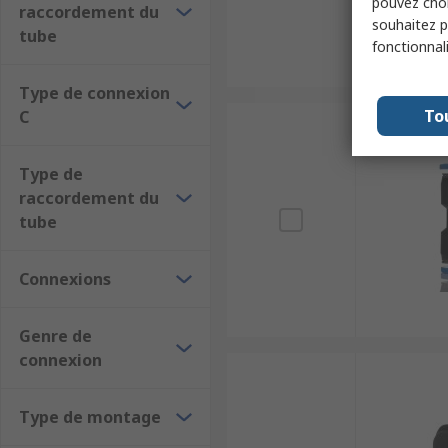
pouvez choi
raccordement du
souhaitez pa
tube
fonctionnal
Type de connexion
To
C
Type de
raccordement du
tube
Connexions
Genre de
connexion
Type de montage