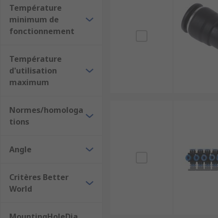
Température
minimum de
fonctionnement
Température
d'utilisation
maximum
Normes/homologa
tions
Angle
Critères Better
World
MountingHoleDia