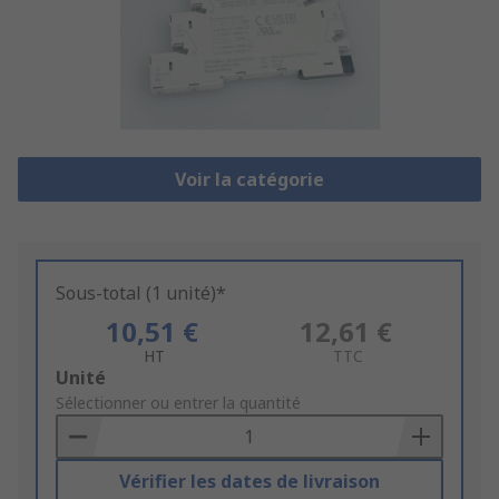
Voir la catégorie
Sous-total (1 unité)*
10,51 €
12,61 €
HT
TTC
Add
Unité
to
Sélectionner ou entrer la quantité
Basket
Vérifier les dates de livraison