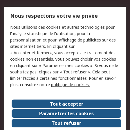
Mentions Légales
Nous respectons votre vie privée
Conditions d'utilisation
Politique de cookies
Nous utilisons des cookies et autres technologies pour
du site
l'analyse statistique de l'utilisation, pour la
Politique de protection
Sécurité des E-mails
personnalisation et pour l’affichage de publicités sur des
des données - Mise à
sites internet tiers. En cliquant sur
jour
« Accepter et fermer», vous acceptez le traitement des
Conditions générales
Politique anti-
cookies non essentiels. Vous pouvez choisir vos cookies
de vente
corruption
en cliquant sur « Paramétrer mes cookies ». Si vous ne le
souhaitez pas, cliquez sur « Tout refuser ». Cela peut
Campagnes marketing
limiter l’accès à certaines fonctionnalités. Pour en savoir
plus, consultez notre
politique de cookies.
A propos de RS
A propos de RS France
Evénements
Tout accepter
Le groupe RS Group Plc
Presse
Paramétrer les cookies
RS dans le monde
Démarche RSE
Tout refuser
Nous rejoindre
RS Particuliers