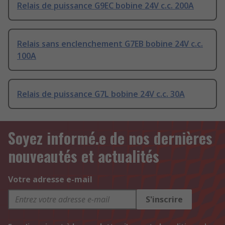
Relais de puissance G9EC bobine 24V c.c. 200A
Relais sans enclenchement G7EB bobine 24V c.c.
100A
Relais de puissance G7L bobine 24V c.c. 30A
Soyez informé.e de nos dernières
nouveautés et actualités
Votre adresse e-mail
S'inscrire