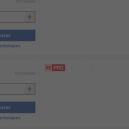
9,17 €/unité
outer
techniques
-
10,54 €/unité
outer
techniques