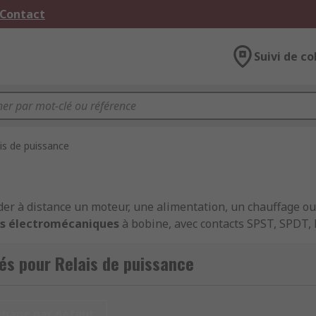
 Contact
Suivi de co
is de puissance
 à distance un moteur, une alimentation, un chauffage ou
is électromécaniques
à bobine, avec contacts SPST, SPDT
z les caractéristiques techniques et commandez les produit
és pour Relais de puissance
ation de puissance
chage par défaut