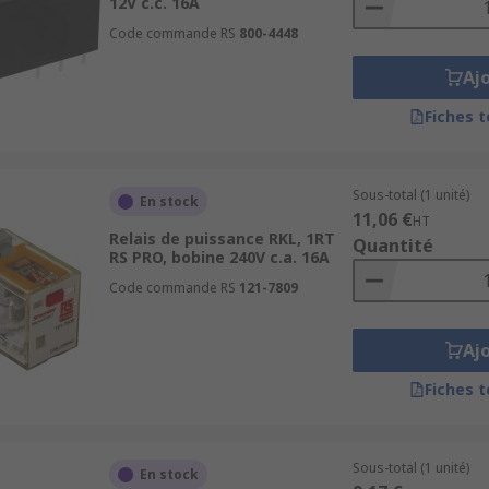
12V c.c. 16A
Code commande RS
800-4448
Aj
Fiches 
Sous-total (1 unité)
En stock
11,06 €
HT
Relais de puissance RKL, 1RT
Quantité
RS PRO, bobine 240V c.a. 16A
Code commande RS
121-7809
Aj
Fiches 
Sous-total (1 unité)
En stock