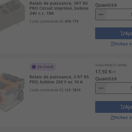
Relais de puissance, 1RT RS
Quantité
légiez un relais rail DIN dimensionné pour la tension du 
PRO Circuit imprimé, bobine
24V c.c. 10A
tatiques
.
Code commande RS
476-775
ance chez RS ?
Aj
Fiches 
Sous-total (1 unité)
En stock
17,92 €
HT
Relais de puissance, 3 RT RS
Quantité
PRO, bobine 230 V ac 10 A
Code commande RS
121-7819
sance et commandez la solution adaptée à votre circuit
Aj
Fiches 