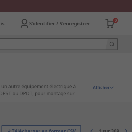
0
lis
S’identifier / S'enregistrer
 un autre équipement électrique à
Afficher
, DPST ou DPDT, pour montage sur
s disponibles pour sécuriser vos
Télécharger en format CSV
1
sur
309