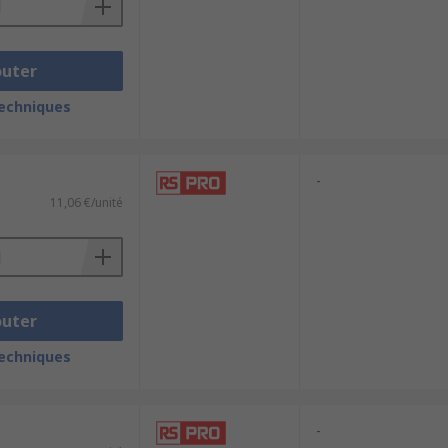
outer
techniques
-
11,06 €/unité
outer
techniques
-