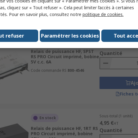
sir vos cookies en cliquant sur « Paramétrer mes cookies ». Si vous n
Aj
s, cliquez sur « Tout refuser ». Cela peut limiter l’accès à certaines
ités. Pour en savoir plus, consultez notre
politique de cookies.
Fiches 
ut refuser
Paramétrer les cookies
Tout acc
Sous-total (1 unité)
En stock
4,86 €
HT
Relais de puissance HF, SPST
Quantité
RS PRO Circuit imprimé, bobine
5V c.c. 6A
Code commande RS
800-4546
Aj
Fiches 
Sous-total (1 unité)
En stock
4,95 €
HT
Relais de puissance HF, 1RT RS
Quantité
PRO Circuit imprimé, bobine