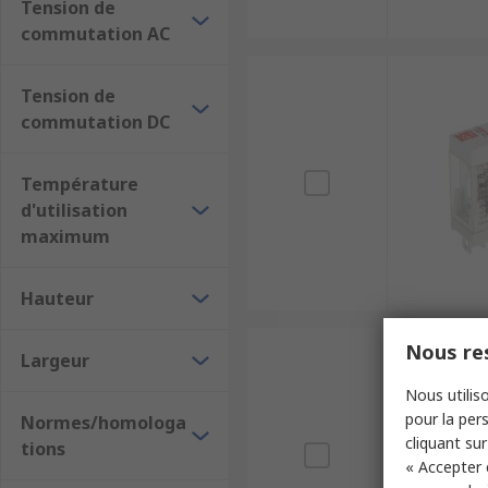
Tension de
commutation AC
Tension de
commutation DC
Température
d'utilisation
maximum
Hauteur
Nous res
Largeur
Nous utiliso
pour la pers
Normes/homologa
cliquant sur
tions
« Accepter 