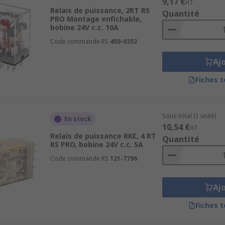
9,17 €
HT
Relais de puissance, 2RT RS
Quantité
PRO Montage enfichable,
bobine 24V c.c. 10A
Code commande RS
450-0352
Aj
Fiches 
Sous-total (1 unité)
En stock
10,54 €
HT
Relais de puissance RKE, 4 RT
Quantité
RS PRO, bobine 24V c.c. 5A
Code commande RS
121-7796
Aj
Fiches 