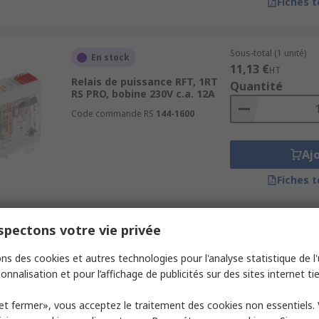
Fiches 
Sous-total (1 unité)
En stock
11,13 €
HT
Relais de puissance RFT, 1RT
Quantité
RS PRO, bobine 230V c.a. 12A
Code commande RS
144-1600
Aj
Fiches 
pectons votre vie privée
Sous-total (1 unité)
En stock
16,20 €
HT
ns des cookies et autres technologies pour l'analyse statistique de l'u
Relais de puissance, 1RT RS
Quantité
PRO Circuit imprimé, bobine
onnalisation et pour l’affichage de publicités sur des sites internet tie
24V c.c. 15A
Code commande RS
450-0295
et fermer», vous acceptez le traitement des cookies non essentiels.