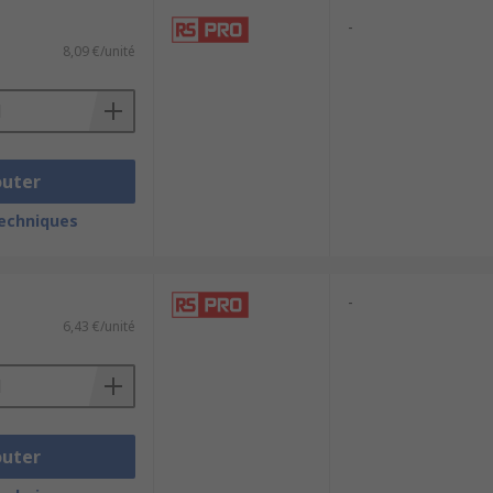
-
8,09 €/unité
outer
techniques
-
6,43 €/unité
outer