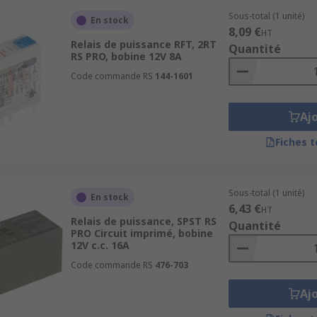
Sous-total (1 unité)
En stock
8,09 €
HT
Relais de puissance RFT, 2RT
Quantité
RS PRO, bobine 12V 8A
Code commande RS
144-1601
Aj
Fiches 
Sous-total (1 unité)
En stock
6,43 €
HT
Relais de puissance, SPST RS
Quantité
PRO Circuit imprimé, bobine
12V c.c. 16A
Code commande RS
476-703
Aj