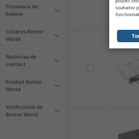
pouvez choi
Puissance de
souhaitez pa
bobine
fonctionnal
Critères Better
To
World
Matériau de
contact
Produit Better
World
Vérification de
Better World