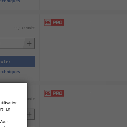
techniques
-
11,13 €/unité
outer
techniques
-
16,20 €/unité
tilisation,
rs. En
 Vous