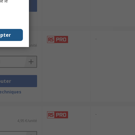
e le
outer
techniques
epter
-
4,86 €/unité
outer
techniques
-
4,95 €/unité