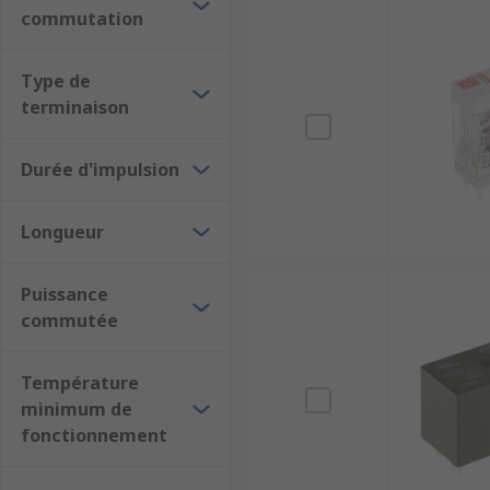
commutation
Relais d'interface
Relais de signaux
Type de
Relais de sécurité
terminaison
Relais et conditionneurs de signaux
Durée d'impulsion
Longueur
Puissance
commutée
Température
minimum de
fonctionnement