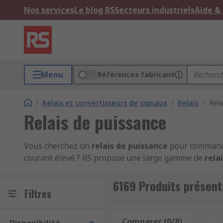
Nos services
Le blog RS
Secteurs industriels
Aide &
Menu
Références fabricant
/
Relais et convertisseurs de signaux
/
Relais
/
Rela
Relais de puissance
Vous cherchez un
relais de puissance
pour commander
courant élevé ? RS propose une large gamme de
rela
circuit imprimé, panneau, socle ou rail DIN. Compare
systèmes industriels.
6169 Produits présent
Filtres
Une gamme complète pour la commut
Comparer (0/8)
Affi