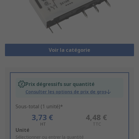
Voir la catégorie
Prix dégressifs sur quantité
Consulter les options de prix de gros
Sous-total (1 unité)*
3,73 €
4,48 €
HT
TTC
Add
Unité
to
Sélectionner ou entrer la quantité