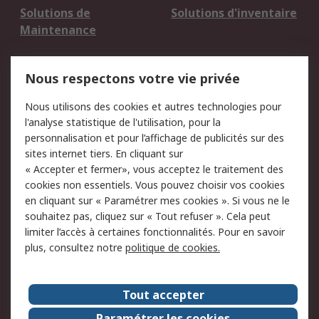
Solutions de
Solutions d'inventaire
Maintenance
Mentions Légales
Nous respectons votre vie privée
Conditions d'utilisation
Politique de cookies
Nous utilisons des cookies et autres technologies pour
du site
l'analyse statistique de l'utilisation, pour la
Politique de protection
Sécurité des E-mails
personnalisation et pour l’affichage de publicités sur des
des données - Mise à
sites internet tiers. En cliquant sur
jour
« Accepter et fermer», vous acceptez le traitement des
Conditions générales
Politique anti-
cookies non essentiels. Vous pouvez choisir vos cookies
de vente
corruption
en cliquant sur « Paramétrer mes cookies ». Si vous ne le
souhaitez pas, cliquez sur « Tout refuser ». Cela peut
Campagnes marketing
limiter l’accès à certaines fonctionnalités. Pour en savoir
plus, consultez notre
politique de cookies.
A propos de RS
A propos de RS France
Evénements
Tout accepter
Le groupe RS Group Plc
Presse
Paramétrer les cookies