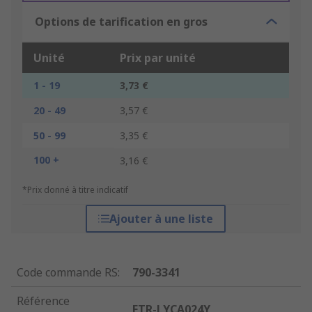
Options de tarification en gros
Unité
Prix par unité
1 - 19
3,73 €
20 - 49
3,57 €
50 - 99
3,35 €
100 +
3,16 €
*Prix donné à titre indicatif
Ajouter à une liste
Code commande RS
:
790-3341
Référence
FTR-LYCA024Y