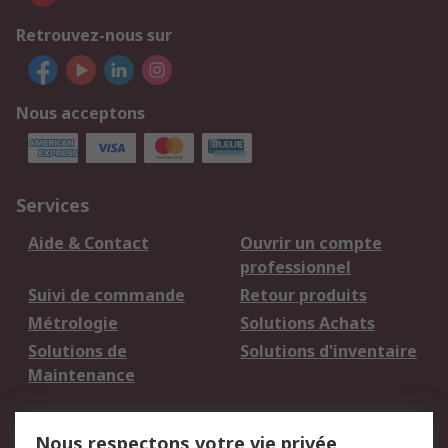
Retrouvez-nous sur
Nous acceptons
Services
Aide & Contact
Ouvrir un compte
professionnel
Suivi de commande
Retour produits
Métrologie
Solutions Achats
Solutions de
Solutions d'inventaire
Maintenance
Mentions Légales
Nous respectons votre vie privée