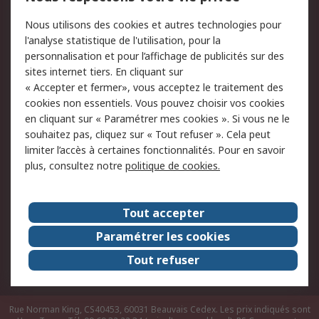
Conditions d'utilisation
Politique de cookies
Nous utilisons des cookies et autres technologies pour
du site
l'analyse statistique de l'utilisation, pour la
Politique de protection
Sécurité des E-mails
personnalisation et pour l’affichage de publicités sur des
des données - Mise à
sites internet tiers. En cliquant sur
jour
« Accepter et fermer», vous acceptez le traitement des
Conditions générales
Politique anti-
cookies non essentiels. Vous pouvez choisir vos cookies
de vente
corruption
en cliquant sur « Paramétrer mes cookies ». Si vous ne le
souhaitez pas, cliquez sur « Tout refuser ». Cela peut
Campagnes marketing
limiter l’accès à certaines fonctionnalités. Pour en savoir
plus, consultez notre
politique de cookies.
A propos de RS
A propos de RS France
Evénements
Tout accepter
Le groupe RS Group Plc
Presse
Paramétrer les cookies
RS dans le monde
Démarche RSE
Tout refuser
Nous rejoindre
RS Particuliers
Rue Norman King, CS40453, 60031 Beauvais Cedex. Les prix indiqués sont