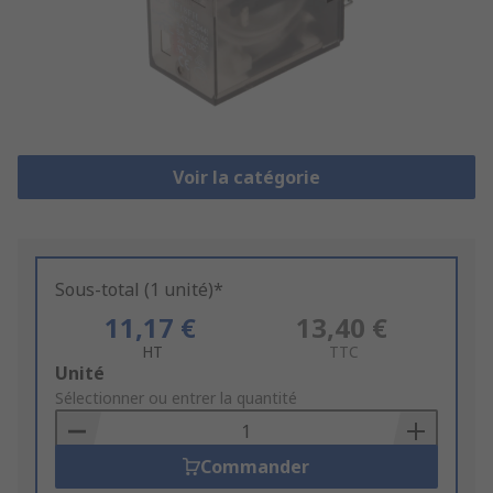
Voir la catégorie
Sous-total (1 unité)*
11,17 €
13,40 €
HT
TTC
Add
Unité
to
Sélectionner ou entrer la quantité
Basket
Commander