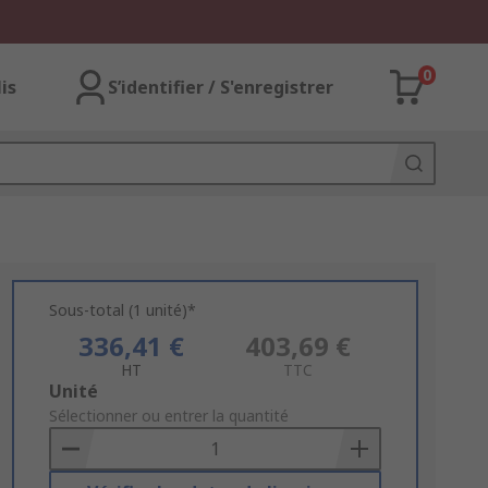
0
lis
S’identifier / S'enregistrer
Sous-total (1 unité)*
336,41 €
403,69 €
HT
TTC
Add
Unité
to
Sélectionner ou entrer la quantité
Basket