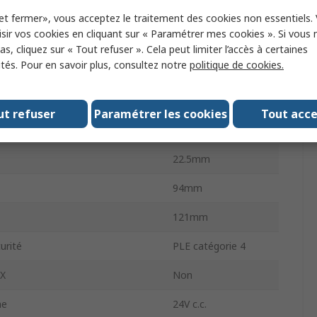
ison
Vis
et fermer», vous acceptez le traitement des cookies non essentiels.
sir vos cookies en cliquant sur « Paramétrer mes cookies ». Si vous n
IP20
s, cliquez sur « Tout refuser ». Cela peut limiter l’accès à certaines
ités. Pour en savoir plus, consultez notre
politique de cookies.
gations
RoHS
nimum de fonctionnement
-10°C
ut refuser
Paramétrer les cookies
Tout acc
tilisation maximum
55°C
22.5mm
94mm
121mm
urité
PLE catégorie 4
EX
Non
ne
24V c.c.