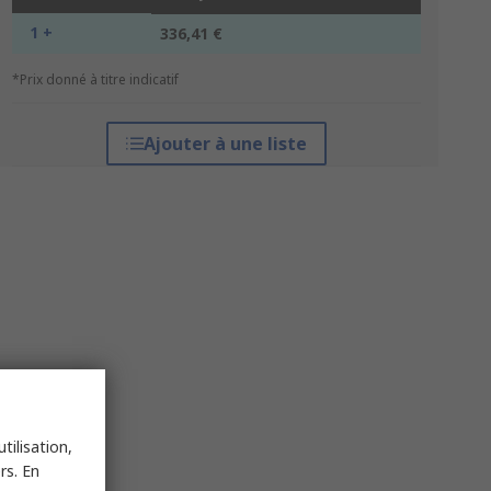
1 +
336,41 €
*Prix donné à titre indicatif
Ajouter à une liste
tilisation,
rs. En