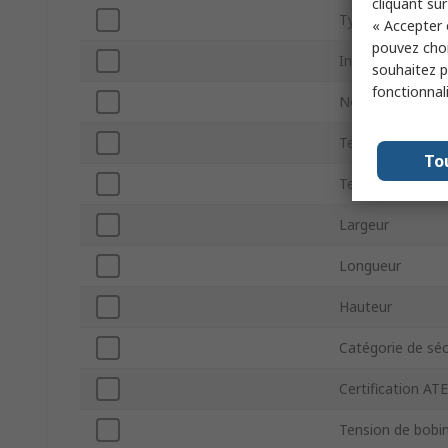
cliquant sur
Type de termina
« Accepter 
pouvez choi
Indice IP
souhaitez pa
fonctionnal
Normes/homolo
Température mi
To
Température d'u
Largeur
Longueur
Hauteur
Catégorie de séc
Certification AT
Tension de bobi