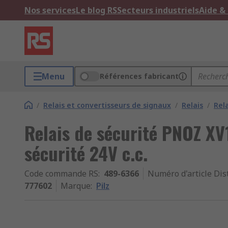
Nos services
Le blog RS
Secteurs industriels
Aide &
Menu
Références fabricant
/
Relais et convertisseurs de signaux
/
Relais
/
Rela
Relais de sécurité PNOZ XV1
sécurité 24V c.c.
Code commande RS
:
489-6366
Numéro d'article Dis
777602
Marque
:
Pilz