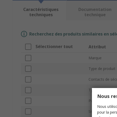
Caractéristiques
Documentation
techniques
technique
Recherchez des produits similaires en sél
Sélectionner tout
Attribut
Marque
Type de produit
Contacts de sécu
Type de montag
Nous res
Puissance Con
Nous utiliso
Série
pour la pers