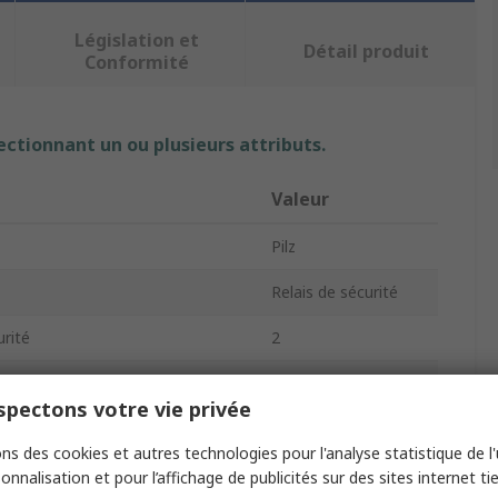
Législation et
Détail produit
Conformité
ectionnant un ou plusieurs attributs.
Valeur
Pilz
Relais de sécurité
rité
2
e
Rail DIN
pectons votre vie privée
sommée
4.5VA
ns des cookies et autres technologies pour l'analyse statistique de l'u
PNOZ XV1P
onnalisation et pour l’affichage de publicités sur des sites internet tie