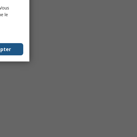
 Vous
e le
epter