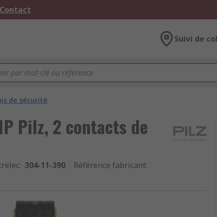
 Contact
Suivi de co
is de sécurité
P Pilz, 2 contacts de
trelec
:
304-11-390
Référence fabricant
: