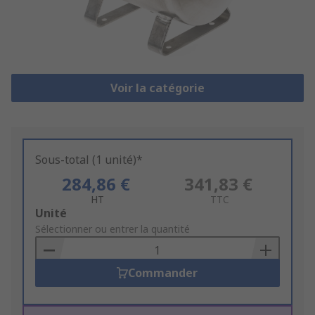
Voir la catégorie
Sous-total (1 unité)*
284,86 €
341,83 €
HT
TTC
Add
Unité
to
Sélectionner ou entrer la quantité
Basket
Commander