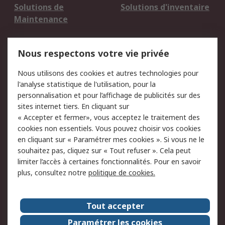
Solutions de
Solutions d'inventaire
Maintenance
Mentions Légales
Nous respectons votre vie privée
Conditions d'utilisation
Politique de cookies
Nous utilisons des cookies et autres technologies pour
du site
l'analyse statistique de l'utilisation, pour la
Politique de protection
Sécurité des E-mails
personnalisation et pour l’affichage de publicités sur des
des données - Mise à
sites internet tiers. En cliquant sur
jour
« Accepter et fermer», vous acceptez le traitement des
Conditions générales
Politique anti-
cookies non essentiels. Vous pouvez choisir vos cookies
de vente
corruption
en cliquant sur « Paramétrer mes cookies ». Si vous ne le
souhaitez pas, cliquez sur « Tout refuser ». Cela peut
Campagnes marketing
limiter l’accès à certaines fonctionnalités. Pour en savoir
plus, consultez notre
politique de cookies.
A propos de RS
A propos de RS France
Evénements
Tout accepter
Le groupe RS Group Plc
Presse
Paramétrer les cookies