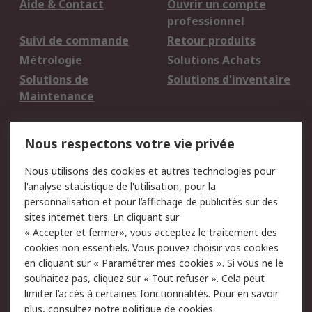
Aide & Contact
Ouvrir un compte
professionnel
Suivi de commande
Retour produits
Métrologie
Solutions Achats
Solutions de
Solutions d'inventaire
Maintenance
Mentions Légales
Nous respectons votre vie privée
Conditions d'utilisation
Politique de cookies
Nous utilisons des cookies et autres technologies pour
du site
l'analyse statistique de l'utilisation, pour la
Politique de protection
Sécurité des E-mails
personnalisation et pour l’affichage de publicités sur des
des données - Mise à
sites internet tiers. En cliquant sur
jour
« Accepter et fermer», vous acceptez le traitement des
Conditions générales
Politique anti-
cookies non essentiels. Vous pouvez choisir vos cookies
de vente
corruption
en cliquant sur « Paramétrer mes cookies ». Si vous ne le
souhaitez pas, cliquez sur « Tout refuser ». Cela peut
Campagnes marketing
limiter l’accès à certaines fonctionnalités. Pour en savoir
plus, consultez notre
politique de cookies.