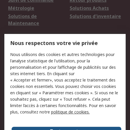
Suivi de commande
Retour produits
Métrologie
Solutions Achats
Solutions de
Solutions d'inventaire
Maintenance
Mentions Légales
Nous respectons votre vie privée
Conditions d'utilisation
Politique de cookies
Nous utilisons des cookies et autres technologies pour
du site
l'analyse statistique de l'utilisation, pour la
Politique de protection
Sécurité des E-mails
personnalisation et pour l’affichage de publicités sur des
des données - Mise à
sites internet tiers. En cliquant sur
jour
« Accepter et fermer», vous acceptez le traitement des
Conditions générales
Politique anti-
cookies non essentiels. Vous pouvez choisir vos cookies
de vente
corruption
en cliquant sur « Paramétrer mes cookies ». Si vous ne le
souhaitez pas, cliquez sur « Tout refuser ». Cela peut
Campagnes marketing
limiter l’accès à certaines fonctionnalités. Pour en savoir
plus, consultez notre
politique de cookies.
A propos de RS
A propos de RS France
Evénements