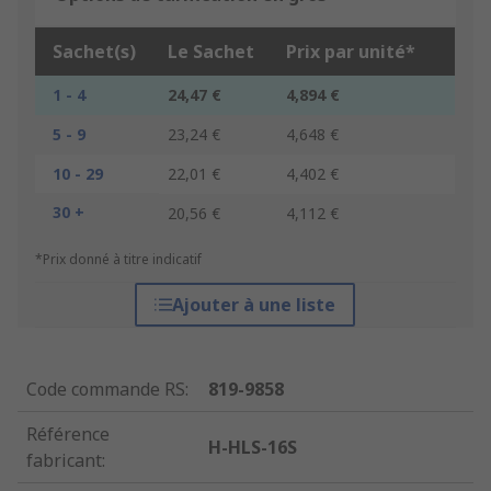
Sachet(s)
Le Sachet
Prix par unité*
1 - 4
24,47 €
4,894 €
5 - 9
23,24 €
4,648 €
10 - 29
22,01 €
4,402 €
30 +
20,56 €
4,112 €
*Prix donné à titre indicatif
Ajouter à une liste
Code commande RS
:
819-9858
Référence
H-HLS-16S
fabricant
: