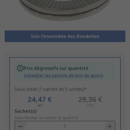
Voir l’ensemble des Rondelles
Prix dégressifs sur quantité
Consulter les options de prix de gros
Sous-total (1 sachet de 5 unités)*
24,47 €
29,36 €
HT
TTC
Add
Sachet(s)
to
Sélectionner ou entrer la quantité
Basket