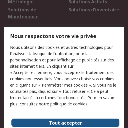
Métrologie
Solutions Achats
Solutions de
Solutions d'inventaire
Maintenance
Mentions Légales
Nous respectons votre vie privée
Conditions d'utilisation
Politique de cookies
Nous utilisons des cookies et autres technologies pour
du site
l'analyse statistique de l'utilisation, pour la
Politique de protection
Sécurité des E-mails
personnalisation et pour l’affichage de publicités sur des
des données - Mise à
sites internet tiers. En cliquant sur
jour
« Accepter et fermer», vous acceptez le traitement des
Conditions générales
Politique anti-
cookies non essentiels. Vous pouvez choisir vos cookies
de vente
corruption
en cliquant sur « Paramétrer mes cookies ». Si vous ne le
souhaitez pas, cliquez sur « Tout refuser ». Cela peut
Campagnes marketing
limiter l’accès à certaines fonctionnalités. Pour en savoir
plus, consultez notre
politique de cookies.
A propos de RS
A propos de RS France
Evénements
Tout accepter
Le groupe RS Group Plc
Presse