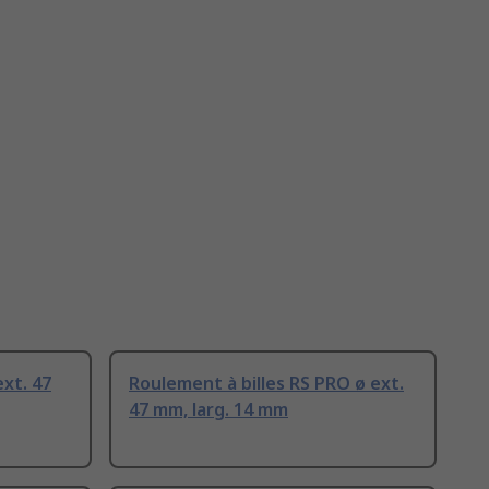
ext. 47
Roulement à billes RS PRO ø ext.
47 mm, larg. 14 mm