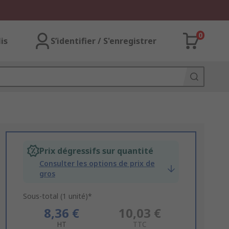
0
lis
S’identifier / S'enregistrer
Prix dégressifs sur quantité
Consulter les options de prix de
gros
Sous-total (1 unité)*
8,36 €
10,03 €
HT
TTC