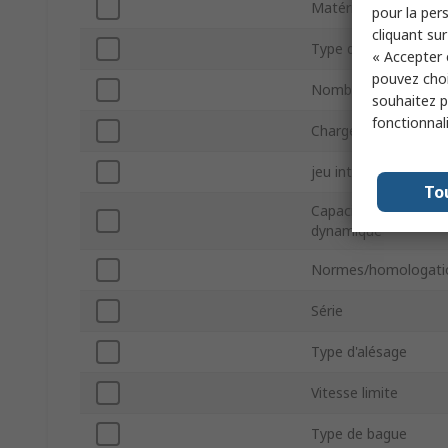
Matériau de la bille
pour la pers
cliquant sur
Type de terminaison
« Accepter 
pouvez choi
Nombre de rangées
souhaitez pa
fonctionnal
Charge statique nom
jeu interne
To
Capacité de charge
dynamique
Normes/homologati
Série
Type d'alésage
Vitesse limite
Type de bague