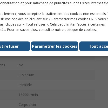
Acier
onnalisation et pour l’affichage de publicités sur des sites internet tie
Double blindage
et fermer», vous acceptez le traitement des cookies non essentiels.
sir vos cookies en cliquant sur « Paramétrer mes cookies ». Si vous n
1
s, cliquez sur « Tout refuser ». Cela peut limiter l’accès à certaines
ités. Pour en savoir plus, consultez notre
politique de cookies.
inale
6.5kN
C3
ut refuser
Paramétrer les cookies
Tout acc
14.4kN
ons
No
3 Medium
Parallèle
18900tr/min
Corps plein