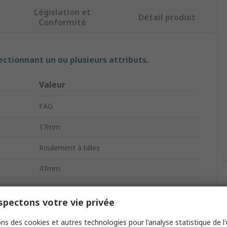
Législation et
Détail produit
Conformité
ectionnant un ou plusieurs attributs.
Valeur
FAG
17mm
Roulement à billes
47mm
14mm
pectons votre vie privée
Acier
ns des cookies et autres technologies pour l'analyse statistique de l'u