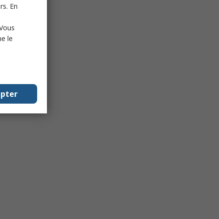
rs. En
 Vous
e le
epter