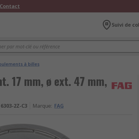
 Contact
Suivi de co
oulements à billes
nt. 17 mm, ø ext. 47 mm,
6303-2Z-C3
Marque
:
FAG