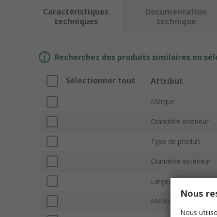
Caractéristiques
Documentation
techniques
technique
Recherchez des produits similaires en sél
Sélectionner tout
Attribut
Marque
Diamètre intérieur
Type de produit
Diamètre extérieur
Largeur de bague
Nous res
Matériau de la cage
Nous utiliso