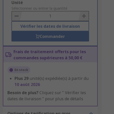
Add
Unité
to
Sélectionner ou entrer la quantité
Basket
Vérifier les dates de livraison
Commander
Frais de traitement offerts pour les
commandes supérieures à 50,00 €
En stock
Plus
29
unité(s) expédiée(s) à partir du
10 août 2026
Besoin de plus?
Cliquez sur " Vérifier les
dates de livraison " pour plus de détails
Options de tarification en gros