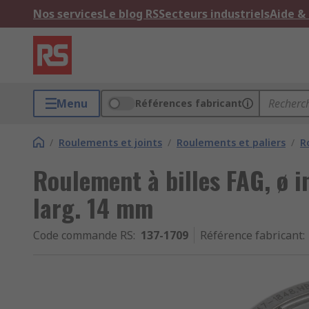
Nos services
Le blog RS
Secteurs industriels
Aide &
Menu
Références fabricant
/
Roulements et joints
/
Roulements et paliers
/
R
Roulement à billes FAG, ø i
larg. 14 mm
Code commande RS
:
137-1709
Référence fabricant
: