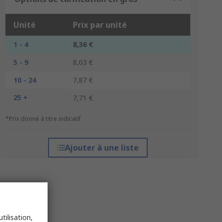
Unité
Prix par unité
1 - 4
8,36 €
5 - 9
8,03 €
10 - 24
7,87 €
25 +
7,71 €
*Prix donné à titre indicatif
Ajouter à une liste
tilisation,