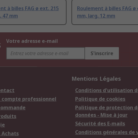
t à billes FAG ø ext. 215
Roulement à billes FAG ø 
g. 47 mm
mm, larg. 12 mm
s
Votre adresse e-mail
S'inscrire
Mentions Légales
ontact
Conditions d'utilisation d
n compte professionnel
Politique de cookies
 commande
Politique de protection d
données - Mise à jour
roduits
Sécurité des E-mails
ie
Conditions générales de 
s Achats