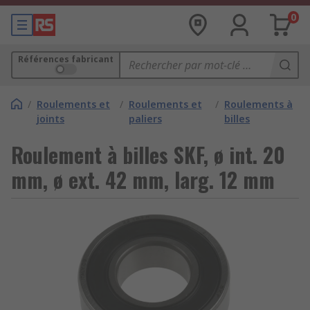
0
Références fabricant
/
Roulements et
/
Roulements et
/
Roulements à
joints
paliers
billes
Roulement à billes SKF, ø int. 20
mm, ø ext. 42 mm, larg. 12 mm