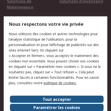
Solutions de
Solutions d'inventaire
Maintenance
Mentions Légales
Nous respectons votre vie privée
Conditions d'utilisation
Politique de cookies
Nous utilisons des cookies et autres technologies pour
du site
l'analyse statistique de l'utilisation, pour la
Politique de protection
Sécurité des E-mails
personnalisation et pour l’affichage de publicités sur des
des données - Mise à
sites internet tiers. En cliquant sur
jour
« Accepter et fermer», vous acceptez le traitement des
Conditions générales
Politique anti-
cookies non essentiels. Vous pouvez choisir vos cookies
de vente
corruption
en cliquant sur « Paramétrer mes cookies ». Si vous ne le
souhaitez pas, cliquez sur « Tout refuser ». Cela peut
Campagnes marketing
limiter l’accès à certaines fonctionnalités. Pour en savoir
plus, consultez notre
politique de cookies.
A propos de RS
A propos de RS France
Evénements
Tout accepter
Le groupe RS Group Plc
Presse
Paramétrer les cookies
RS dans le monde
Démarche RSE