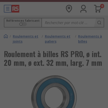
0
Références fabricant
/
Roulements et
/
Roulements et
/
Roulements à
joints
paliers
billes
Roulement à billes RS PRO, ø int.
20 mm, ø ext. 32 mm, larg. 7 mm