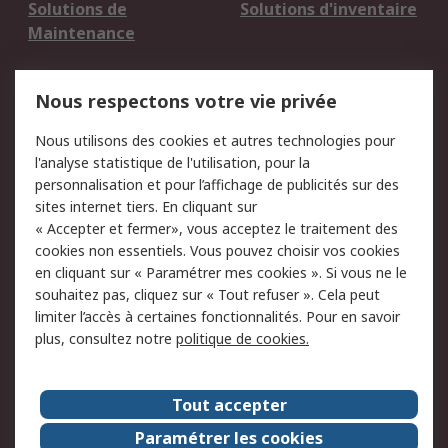
Solutions de
Solutions d'inventaire
Maintenance
Mentions Légales
Nous respectons votre vie privée
Conditions d'utilisation
Politique de cookies
Nous utilisons des cookies et autres technologies pour
du site
l'analyse statistique de l'utilisation, pour la
Politique de protection
Sécurité des E-mails
personnalisation et pour l’affichage de publicités sur des
des données - Mise à
sites internet tiers. En cliquant sur
jour
« Accepter et fermer», vous acceptez le traitement des
Conditions générales
Politique anti-
cookies non essentiels. Vous pouvez choisir vos cookies
de vente
corruption
en cliquant sur « Paramétrer mes cookies ». Si vous ne le
souhaitez pas, cliquez sur « Tout refuser ». Cela peut
Campagnes marketing
limiter l’accès à certaines fonctionnalités. Pour en savoir
plus, consultez notre
politique de cookies.
A propos de RS
A propos de RS France
Evénements
Tout accepter
Le groupe RS Group Plc
Presse
Paramétrer les cookies
RS dans le monde
Démarche RSE