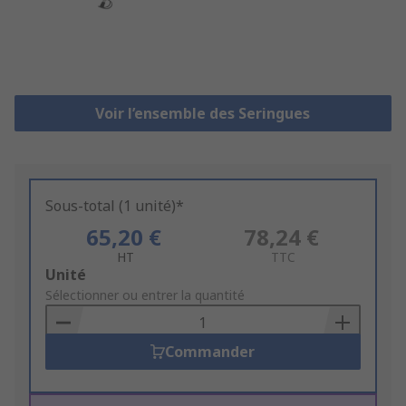
Voir l’ensemble des Seringues
Sous-total (1 unité)*
65,20 €
78,24 €
HT
TTC
Add
Unité
to
Sélectionner ou entrer la quantité
Basket
Commander