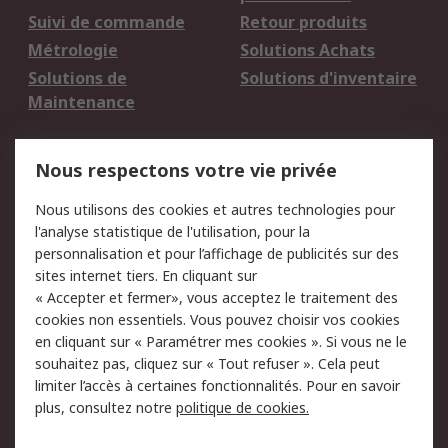
Suivi de commande
Retour produits
Métrologie
Solutions Achats
Solutions de
Solutions d'inventaire
Maintenance
Mentions Légales
Nous respectons votre vie privée
Conditions d'utilisation
Politique de cookies
Nous utilisons des cookies et autres technologies pour
du site
l'analyse statistique de l'utilisation, pour la
Politique de protection
Sécurité des E-mails
personnalisation et pour l’affichage de publicités sur des
des données - Mise à
sites internet tiers. En cliquant sur
jour
« Accepter et fermer», vous acceptez le traitement des
Conditions générales
Politique anti-
cookies non essentiels. Vous pouvez choisir vos cookies
de vente
corruption
en cliquant sur « Paramétrer mes cookies ». Si vous ne le
souhaitez pas, cliquez sur « Tout refuser ». Cela peut
Campagnes marketing
limiter l’accès à certaines fonctionnalités. Pour en savoir
plus, consultez notre
politique de cookies.
A propos de RS