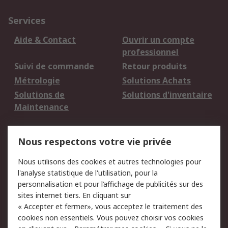
Services
Aide & Contact
Ouvrir un compte
professionnel
Suivi de commande
Retour produits
Métrologie
Solutions Achats
Solutions de
Solutions d'inventaire
Maintenance
Mentions Légales
Nous respectons votre vie privée
Conditions d'utilisation
Politique de cookies
Nous utilisons des cookies et autres technologies pour
du site
l'analyse statistique de l'utilisation, pour la
Politique de protection
Sécurité des E-mails
personnalisation et pour l’affichage de publicités sur des
des données - Mise à
sites internet tiers. En cliquant sur
jour
« Accepter et fermer», vous acceptez le traitement des
Conditions générales
Politique anti-
cookies non essentiels. Vous pouvez choisir vos cookies