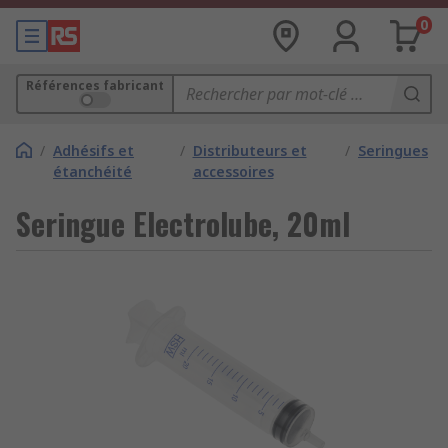
0
Références fabricant
/
Adhésifs et
/
Distributeurs et
/
Seringues
étanchéité
accessoires
Seringue Electrolube, 20ml