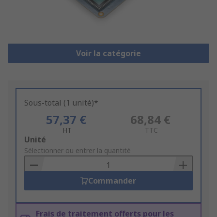
Voir la catégorie
Sous-total (1 unité)*
57,37 €
68,84 €
HT
TTC
Add
Unité
to
Sélectionner ou entrer la quantité
Basket
Commander
Frais de traitement offerts pour les