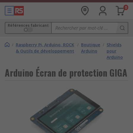
0
Références fabricant
/
Raspberry Pi, Arduino, ROCK
/
Boutique
/
Shields
& Outils de développement
Arduino
pour
Arduino
Arduino Écran de protection GIGA