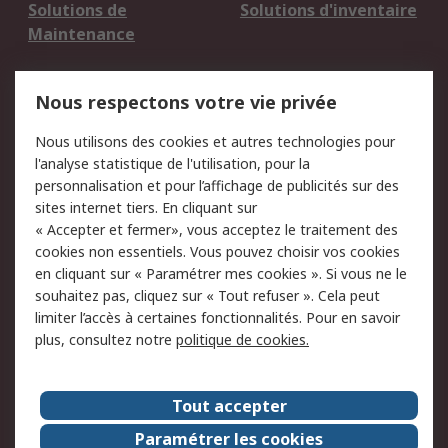
Solutions de
Solutions d'inventaire
Maintenance
Mentions Légales
Nous respectons votre vie privée
Conditions d'utilisation
Politique de cookies
Nous utilisons des cookies et autres technologies pour
du site
l'analyse statistique de l'utilisation, pour la
Politique de protection
Sécurité des E-mails
personnalisation et pour l’affichage de publicités sur des
des données - Mise à
sites internet tiers. En cliquant sur
jour
« Accepter et fermer», vous acceptez le traitement des
Conditions générales
Politique anti-
cookies non essentiels. Vous pouvez choisir vos cookies
de vente
corruption
en cliquant sur « Paramétrer mes cookies ». Si vous ne le
souhaitez pas, cliquez sur « Tout refuser ». Cela peut
Campagnes marketing
limiter l’accès à certaines fonctionnalités. Pour en savoir
plus, consultez notre
politique de cookies.
A propos de RS
A propos de RS France
Evénements
Tout accepter
Le groupe RS Group Plc
Presse
Paramétrer les cookies
RS dans le monde
Démarche RSE