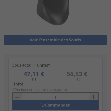
Voir l’ensemble des Souris
Sous-total (1 unité)*
47,11 €
56,53 €
HT
TTC
Add
Unité
to
Sélectionner ou entrer la quantité
Basket
Commander