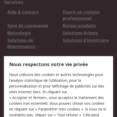
Services
Aide & Contact
Ouvrir un compte
professionnel
Suivi de commande
Retour produits
Métrologie
Solutions Achats
Solutions de
Solutions d'inventaire
Maintenance
Mentions Légales
Nous respectons votre vie privée
Conditions d'utilisation
Politique de cookies
Nous utilisons des cookies et autres technologies pour
du site
l'analyse statistique de l'utilisation, pour la
Politique de protection
Sécurité des E-mails
personnalisation et pour l’affichage de publicités sur des
des données - Mise à
sites internet tiers. En cliquant sur
jour
« Accepter et fermer», vous acceptez le traitement des
Conditions générales
Politique anti-
cookies non essentiels. Vous pouvez choisir vos cookies
de vente
corruption
en cliquant sur « Paramétrer mes cookies ». Si vous ne le
souhaitez pas, cliquez sur « Tout refuser ». Cela peut
Campagnes marketing