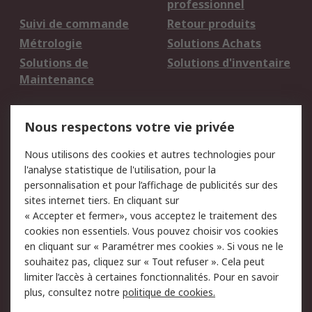
professionnel
Suivi de commande
Retour produits
Métrologie
Solutions Achats
Solutions de
Solutions d'inventaire
Maintenance
Mentions Légales
Nous respectons votre vie privée
Conditions d'utilisation
Politique de cookies
Nous utilisons des cookies et autres technologies pour
du site
l'analyse statistique de l'utilisation, pour la
Politique de protection
Sécurité des E-mails
personnalisation et pour l’affichage de publicités sur des
des données - Mise à
sites internet tiers. En cliquant sur
jour
« Accepter et fermer», vous acceptez le traitement des
Conditions générales
Politique anti-
cookies non essentiels. Vous pouvez choisir vos cookies
de vente
corruption
en cliquant sur « Paramétrer mes cookies ». Si vous ne le
souhaitez pas, cliquez sur « Tout refuser ». Cela peut
Campagnes marketing
limiter l’accès à certaines fonctionnalités. Pour en savoir
plus, consultez notre
politique de cookies.
A propos de RS