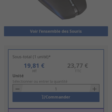
Voir l’ensemble des Souris
Sous-total (1 unité)*
19,81 €
23,77 €
HT
TTC
Add
Unité
to
Sélectionner ou entrer la quantité
Basket
Commander